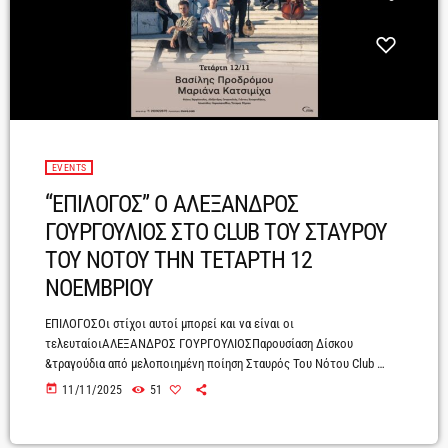
EVENTS
“ΕΠΙΛΟΓΟΣ” Ο ΑΛΕΞΑΝΔΡΟΣ
ΓΟΥΡΓΟΥΛΙΟΣ ΣΤΟ CLUB ΤΟΥ ΣΤΑΥΡΟΥ
ΤΟΥ ΝΟΤΟΥ ΤΗΝ ΤΕΤΑΡΤΗ 12
ΝΟΕΜΒΡΙΟΥ
ΕΠΙΛΟΓΟΣΟι στίχοι αυτοί μπορεί και να είναι οι
τελευταίοιΑΛΕΞΑΝΔΡΟΣ ΓΟΥΡΓΟΥΛΙΟΣΠαρουσίαση Δίσκου
&τραγούδια από μελοποιημένη ποίηση Σταυρός Του Νότου Club
Τετάρτη 12 ΝοεμβρίουΕρμηνεύουν: Βασίλης Προδρόμου - Μαριάνα
today
11/11/2025
51
Κατσιμίχα Η προπώληση ξεκίνησεΣτις 12 Νοεμβρίου, ο Αλέξανδρος
Γουργουλιός παρουσιάζει στον Σταυρό του Νότου Club, μια συναυλία
γύρω από τον πρώτο του δίσκο Επίλογος, καθώς και