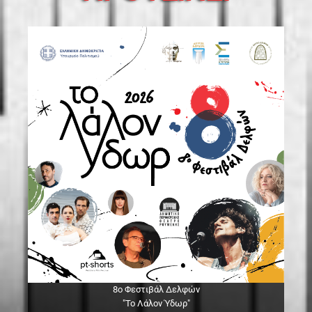
8ο Φεστιβάλ Δελφών
"Το Λάλον Ύδωρ"