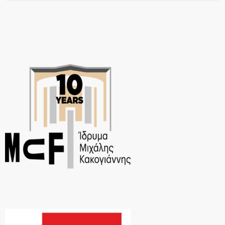
λαϊκά τραγούδια από μελοποιημένη ποίηση.Ο Βασίλης Προδρόμου,
τραγουδιστής που χαρίζει ερμηνείες σπάνιας ποιότητας, και η
Μαριάνα Κατσιμίχα, που από τα πρώτα δείγματα […]