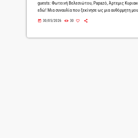
guests: Φωτεινή Βελεσιώτου, Papazό, Άρτεμις Κυρια
εδώ! Μια συναυλία που ξεκίνησε ως μια αυθόρμητη μουσ
συζητήθηκαν περισσότερο, έρχεται για πρώτη φορά σ
30/05/2026
30
today
παρουσιάζουν το ανανεωμένο «Ακομπλεξ-Άριστα», σε μι
ενορχήστρωση, ανανεωμένο πρόγραμμα, […]