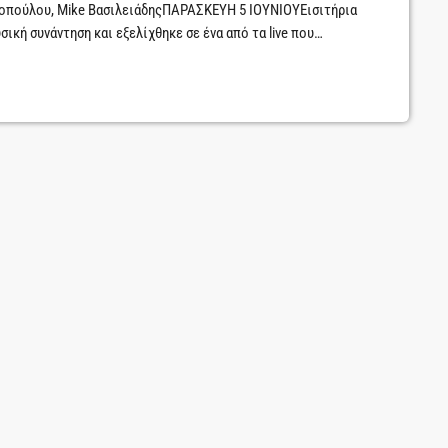
κοπούλου, Mike ΒασιλειάδηςΠΑΡΑΣΚΕΥΗ 5 ΙΟΥΝΙΟΥΕισιτήρια
ική συνάντηση και εξελίχθηκε σε ένα από τα live που
την Τεχνόπολη.Η Μάγδα Βαρούχα και ο Χρήστος Αδαμόπουλος
α βραδιά που δεν θα επαναληφθεί με τον ίδιο τρόπο: νέα