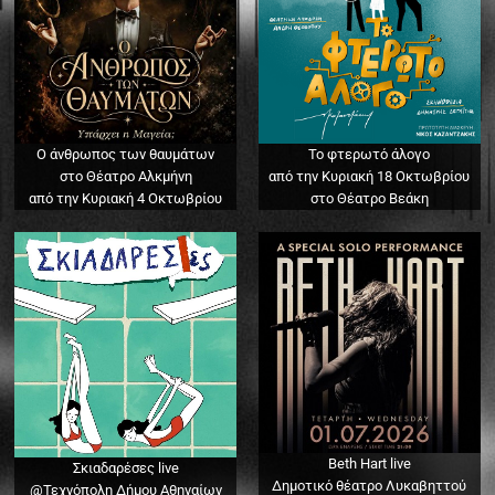
Ο άνθρωπος των θαυμάτων
Το φτερωτό άλογο
στο Θέατρο Αλκμήνη
από την Κυριακή 18 Οκτωβρίου
από την Κυριακή 4 Οκτωβρίου
στο Θέατρο Βεάκη
Beth Hart live
Σκιαδαρέσες live
Δημοτικό θέατρο Λυκαβηττού
@Τεχνόπολη Δήμου Αθηναίων