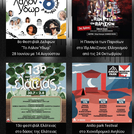
8ο Φεστιβάλ Δελφών
Η Παναγία των Παρισίων
"Το Λάλον Ύδωρ"
στο Ίδρ.Μείζονος Ελληνισμού
28 Ιουνίου με 14 Αυγούστου
από τις 24 Οκτωβρίου
13o φεστιβάλ Ελάτειας
Anilio park festival
στο δάσος της Ελάτειας
στο Χιονοδρομικό Ανηλίου