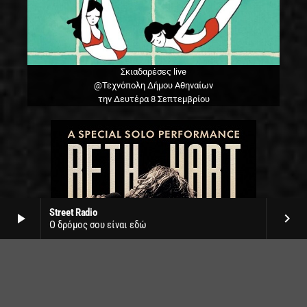
Σκιαδαρέσες live
@Τεχνόπολη Δήμου Αθηναίων
την Δευτέρα 8 Σεπτεμβρίου
Street Radio
play_arrow
keyboard_arrow_right
Ο δρόμος σου είναι εδώ