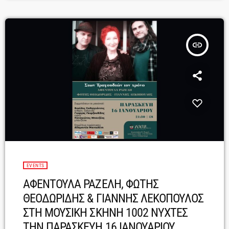
δισκογραφία.Η Αφεντούλα Ραζέλη, με την ιδιαίτερη φωνή […]
insert_link
EVENTS
ΑΦΕΝΤΟΥΛΑ ΡΑΖΕΛΗ, ΦΩΤΗΣ
ΘΕΟΔΩΡΙΔΗΣ & ΓΙΑΝΝΗΣ ΛΕΚΟΠΟΥΛΟΣ
ΣΤΗ ΜΟΥΣΙΚΗ ΣΚΗΝΗ 1002 ΝΥΧΤΕΣ
ΤΗΝ ΠΑΡΑΣΚΕΥΗ 16 ΙΑΝΟΥΑΡΙΟΥ