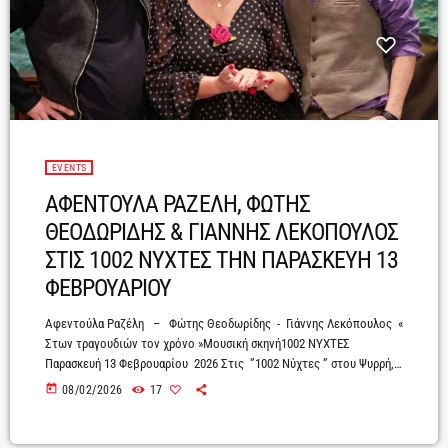
EVENTS
ΑΦΕΝΤΟΥΛΑ ΡΑΖΕΛΗ, ΦΩΤΗΣ
ΘΕΟΔΩΡΙΔΗΣ & ΓΙΑΝΝΗΣ ΛΕΚΟΠΟΥΛΟΣ
ΣΤΙΣ 1002 ΝΥΧΤΕΣ ΤΗΝ ΠΑΡΑΣΚΕΥΗ 13
ΦΕΒΡΟΥΑΡΙΟΥ
Aφεντούλα Ραζέλη – Φώτης Θεοδωρίδης - Γιάννης Λεκόπουλος «
Στων τραγουδιών τον χρόνο »Μουσική σκηνή1002 ΝΥΧΤΕΣ
Παρασκευή 13 Φεβρουαρίου 2026 Στις ‘’1002 Νύχτες ‘’ στου Ψυρρή,
την Παρασκευή 13 Φεβρουαρίου, οι τρείς αγαπημένοι ερμηνευτές ,
today
08/02/2026
17
Αφεντούλα Ραζέλη, Φώτης Θεοδωρίδης και Γιάννης Λεκόπουλος
ανεβαίνουν ξανά στη σκηνή, για να μας χαρίσουν μια βραδιά γεμάτη
λαϊκά και έντεχνα τραγούδια, αλλά και επιλογές από τη δική τους