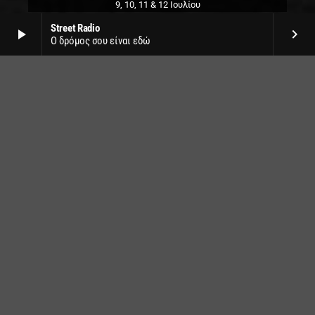
9, 10, 11 & 12 Ιουλίου
Street Radio
play_arrow
keyboard_arrow_right
Ο δρόμος σου είναι εδώ
Sabaton, Savatage & Epica
στο Release Athens festival
το Σάββατο 25 Ιουλίου