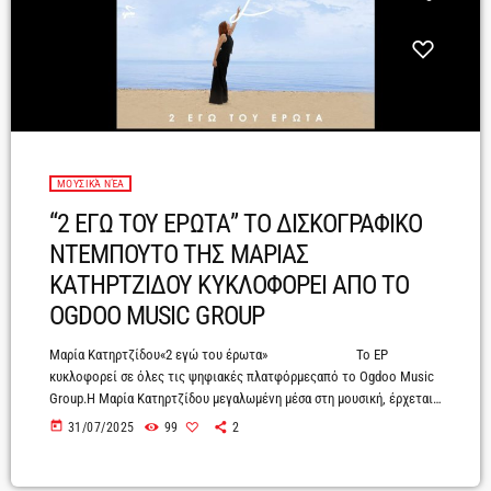
ΜΟΥΣΙΚΆ ΝΈΑ
“2 ΕΓΩ ΤΟΥ ΕΡΩΤΑ” ΤΟ ΔΙΣΚΟΓΡΑΦΙΚΟ
ΝΤΕΜΠΟΥΤΟ ΤΗΣ ΜΑΡΙΑΣ
ΚΑΤΗΡΤΖΙΔΟΥ ΚΥΚΛΟΦΟΡΕΙ ΑΠΟ ΤΟ
OGDOO MUSIC GROUP
Μαρία Κατηρτζίδου«2 εγώ του έρωτα» Το EP
κυκλοφορεί σε όλες τις ψηφιακές πλατφόρμεςαπό το Ogdoo Music
Group.Η Μαρία Κατηρτζίδου μεγαλωμένη μέσα στη μουσική, έρχεται
και μας συστήνεται με το πρώτο της ΕP που τιτλοφορείται «2 εγώ
today
31/07/2025
99
2
του έρωτα». Ένα ΕP που περιέχει τέσσερα τραγούδια, τα οποία
έχουν κεντρικό άξονα τον έρωτα. Μέσα από στίχους και μουσική
αναδεικνύεται η κινητήριος δύναμη που εκείνος κρύβει και μπορεί