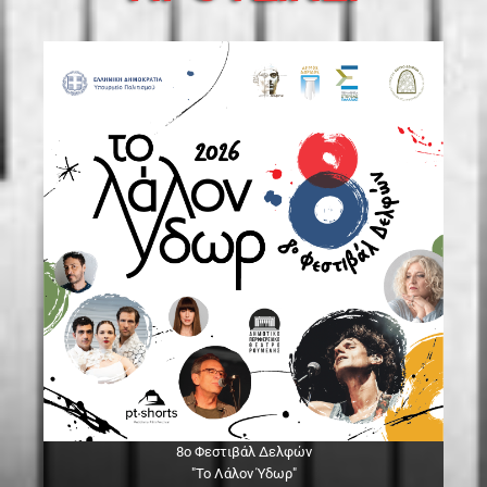
8ο Φεστιβάλ Δελφών
"Το Λάλον Ύδωρ"