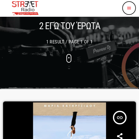
menu
2 ΕΓΏ ΤΟΥ ΈΡΩΤΑ
1 RESULT / PAGE 1 OF 1
insert_link