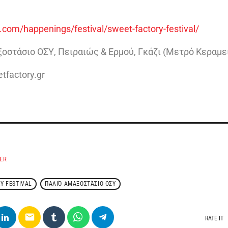
com/happenings/festival/sweet-factory-festival/
οστάσιο ΟΣΥ, Πειραιώς & Ερμού, Γκάζι (Μετρό Κεραμε
factory.gr
ER
Y FESTIVAL
ΠΑΛΙΌ ΑΜΑΞΟΣΤΆΣΙΟ ΟΣΥ
email
RATE IT