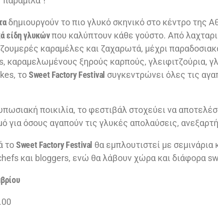
“παραμιλά”!
τα
δημιουργούν το πιο γλυκό σκηνικό στο κέντρο της Α
ά είδη γλυκών
που καλύπτουν κάθε γούστο. Από λαχταρι
ζουμερές καραμέλες και ζαχαρωτά, μέχρι παραδοσιακά
s, καραμελωμένους ξηρούς καρπούς, γλειφιτζούρια, γλ
kes, το
Sweet Factory Festival
συγκεντρώνει όλες τις αγα
υπωσιακή ποικιλία, το φεστιβάλ στοχεύει να αποτελέσ
ό για όσους αγαπούν τις γλυκές απολαύσεις, ανεξαρτή
ά το
Sweet Factory Festival
θα εμπλουτιστεί με σεμινάρια 
chefs και bloggers, ενώ θα λάβουν χώρα και διάφορα s
μβρίου
.00