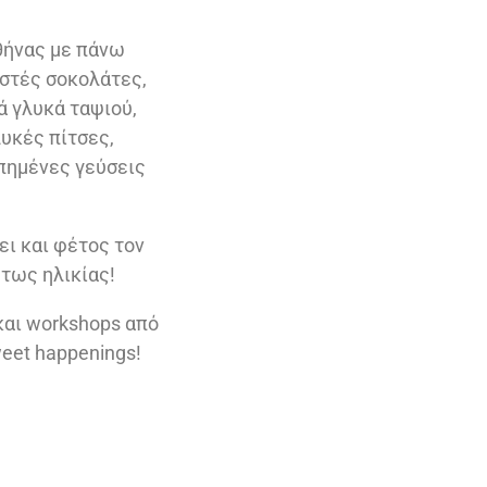
θήνας με πάνω
στές σοκολάτες,
 γλυκά ταψιού,
υκές πίτσες,
πημένες γεύσεις
ει και φέτος τον
τως ηλικίας!
και workshops από
weet happenings!