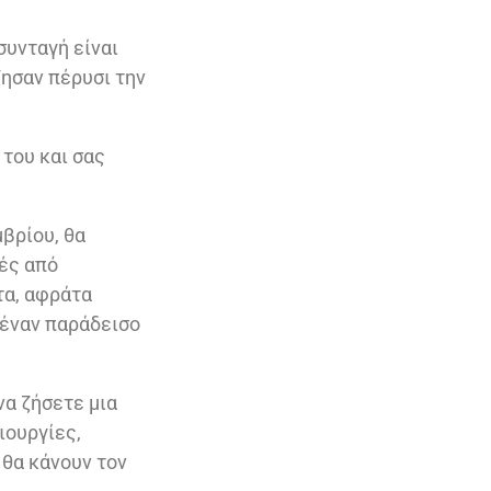
συνταγή είναι
ζησαν πέρυσι την
 του και σας
μβρίου, θα
ιές από
τα, αφράτα
 έναν παράδεισο
να ζήσετε μια
ιουργίες,
 θα κάνουν τον