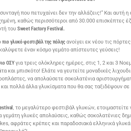
συνταγή που πετυχαίνει δεν την αλλάζεις!” Και αυτή η 
χημένη, καθώς περισσότεροι από 30.000 επισκέπτες έ
ορτή του
Sweet Factory Festival.
ο
πιο γλυκό φεστιβάλ της πόλης
ανοίγει εκ νέου τις πόρτες
καλύψετε έναν κόσμο γεμάτο απίστευτες γεύσεις!
σιο ΟΣΥ
για τρεις ολόκληρες ημέρες, στις 1, 2 και 3 Νοε
τα και μπισκότο! Ελάτε να γευτείτε μοναδικές λιχουδ
ροπλάστες, να απολαύσετε σοκολατένια αριστουργήμα
 και πολλά άλλα γλυκίσματα που θα σας ταξιδέψουν σε
estival
, το μεγαλύτερο φεστιβάλ γλυκών, ετοιμαστείτε 
α γεμάτη γλυκές απολαύσεις, καθώς σοκολατένιες δημ
kes, αφράτες κρέπες και παραδοσιακά ελληνικά γλυκά