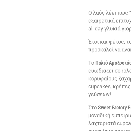
Ο λαός λέει πως “
εξαιρετικά επιτυ
all day γλυκιά γι
Έτσι και φέτος, τ
προσκαλεί να ανα
Το
Παλιό Αμαξοστά
ευωδιάζει σοκολά
κορυφαίους ζαχα
cupcakes, κρέπες
γεύσεων!
Στο
Sweet Factory F
μοναδική εμπειρί
λαχταριστά cupca