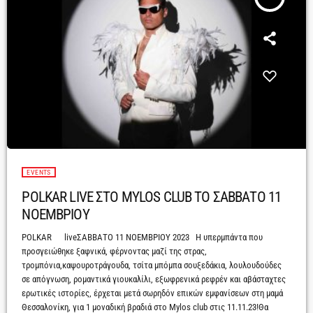
EVENTS
POLKAR LIVE ΣΤΟ MYLOS CLUB ΤΟ ΣΑΒΒΑΤΟ 11
ΝΟΕΜΒΡΙΟΥ
POLKAR liveΣΑΒΒΑΤΟ 11 ΝΟΕΜΒΡΙΟΥ 2023 Η υπερμπάντα που
προσγειώθηκε ξαφνικά, φέρνοντας μαζί της στρας,
τρομπόνια,καψουροτράγουδα, τσίτα μπόμπα σουξεδάκια, λουλουδούδες
σε απόγνωση, ρομαντικά γιουκαλίλι, εξωφρενικά ρεφρέν και αβάσταχτες
ερωτικές ιστορίες, έρχεται μετά σωρηδόν επικών εμφανίσεων στη μαμά
Θεσσαλονίκη, για 1 μοναδική βραδιά στο Mylos club στις 11.11.23!Θα