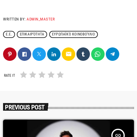
WRITTEN BY:
ADMIN_MASTER
Ε.Ε.
ΕΠΙΚΑΙΡΌΤΗΤΑ
ΕΥΡΩΠΑΪΚΌ ΚΟΙΝΟΒΟΎΛΙΟ
email
RATE IT
PREVIOUS POST
insert_link