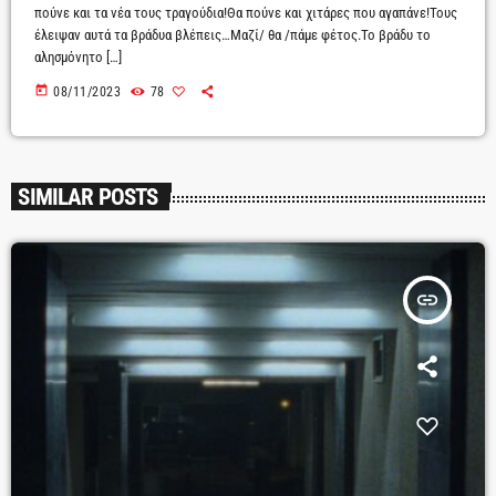
πούνε και τα νέα τους τραγούδια!Θα πούνε και χιτάρες που αγαπάνε!Τους
έλειψαν αυτά τα βράδυα βλέπεις…Μαζί/ θα /πάμε φέτος.Το βράδυ το
αλησμόνητο […]
today
08/11/2023
78
SIMILAR POSTS
insert_link