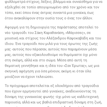
φυλλομετρά στίχους, λέξεις, βλέμμα και συναίσθημα για να
εξελιχθεί σε τοπίο απογυμνωμένο από τον χρόνο και τον
τόπο, εκεί όπου ένας άντρας συναντά μια γυναίκα, έως
ότου ανακαλύψουν στην ουσία τους ο ένας τον άλλον.
Αφορμή για τη δημιουργία της παράστασης αποτελεί το
νέο τραγούδι του Σάκη Καραθανάση, «Μάγισσες», σε
μουσική και στίχους του Αλέξανδρου Καψοκαβάδη και του
ίδιου. Ένα τραγούδι που μιλά για τους έρωτες της ζωής
μας -αυτούς που πέρασαν, αυτούς που παραμένουν μέσα
μας, αυτούς που εξακολουθούμε να θυμόμαστε όχι μόνο
στη σκέψη, αλλά και στο σώμα. Μέσα από αυτή τη
θεματική γεννήθηκε και η ιδέα του «Σαν Έρωτας», ως μια
σκηνική αφήγηση για όσα μένουν, ακόμη κι όταν όλα
μοιάζουν να έχουν τελειώσει.
Το πρόγραμμα αποτελείται εξ ολοκλήρου από τραγούδια
που έχουν ερμηνευτεί από γυναίκες, αναδεικνύοντας τη
δύναμη της γυναικείας φωνής -όχι μόνο ως καλλιτεχνική
παρουσία, αλλά και ως βαθιά επιδραστική δύναμη στη ζωή,