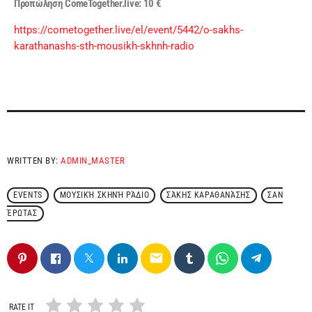
Προπώληση
ComeTogether.live: 10 €
https://cometogether.live/el/event/5442/o-sakhs-
karathanashs-sth-mousikh-skhnh-radio
WRITTEN BY:
ADMIN_MASTER
EVENTS
ΜΟΥΣΙΚΉ ΣΚΗΝΉ ΡΆΔΙΟ
ΣΆΚΗΣ ΚΑΡΑΘΑΝΆΣΗΣ
ΣΑΝ
ΈΡΩΤΑΣ
email
RATE IT