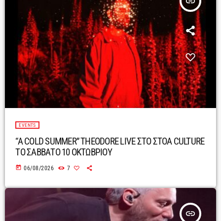
insert_link
EVENTS
“A COLD SUMMER” THEODORE LIVE ΣΤΟ ΣΤΟΑ CULTURE
ΤΟ ΣΑΒΒΑΤΟ 10 ΟΚΤΩΒΡΙΟΥ
today
06/08/2026
7
insert_link