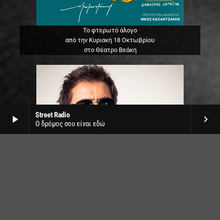
Το φτερωτό άλογο
από την Κυριακή 18 Οκτωβρίου
στο Θέατρο Βεάκη
Street Radio
play_arrow
keyboard_arrow_right
Ο δρόμος σου είναι εδώ
Jean Michel Jarre live