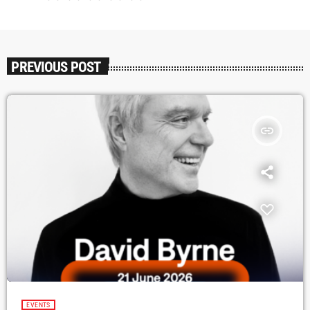
PREVIOUS POST
insert_link
EVENTS