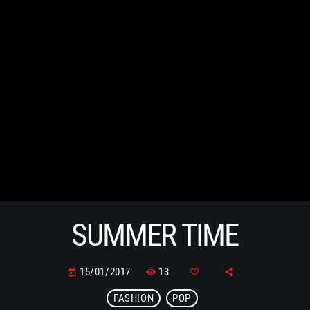
SUMMER TIME
13
15/01/2017
today
FASHION
POP