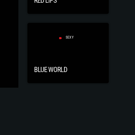
RED LIPS
SEXY
label
BLUE WORLD