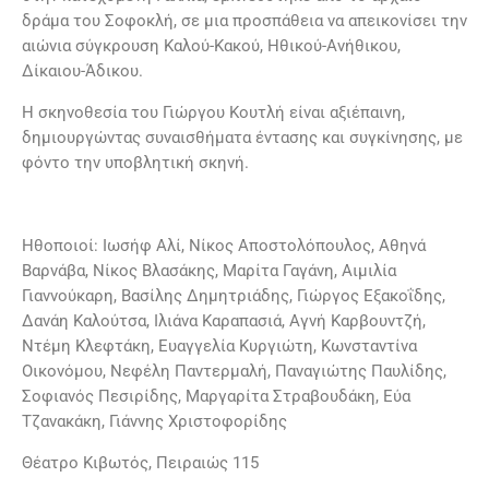
δράμα του Σοφοκλή, σε μια προσπάθεια να απεικονίσει την
αιώνια σύγκρουση Καλού-Κακού, Ηθικού-Ανήθικου,
Δίκαιου-Άδικου.
Η σκηνοθεσία του Γιώργου Κουτλή είναι αξιέπαινη,
δημιουργώντας συναισθήματα έντασης και συγκίνησης, με
φόντο την υποβλητική σκηνή.
Ηθοποιοί: Ιωσήφ Αλί, Νίκος Αποστολόπουλος, Αθηνά
Βαρνάβα, Νίκος Βλασάκης, Μαρίτα Γαγάνη, Αιμιλία
Γιαννούκαρη, Βασίλης Δημητριάδης, Γιώργος Εξακοΐδης,
Δανάη Καλούτσα, Ιλιάνα Καραπασιά, Αγνή Καρβουντζή,
Ντέμη Κλεφτάκη, Ευαγγελία Κυργιώτη, Κωνσταντίνα
Οικονόμου, Νεφέλη Παντερμαλή, Παναγιώτης Παυλίδης,
Σοφιανός Πεσιρίδης, Μαργαρίτα Στραβουδάκη, Εύα
Τζανακάκη, Γιάννης Χριστοφορίδης
Θέατρο Κιβωτός, Πειραιώς 115