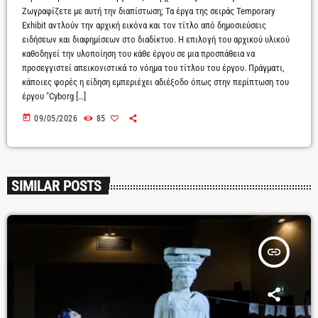
Ζωγραφίζετε με αυτή την διαπίστωση; Τα έργα της σειράς Temporary
Exhibit αντλούν την αρχική εικόνα και τον τίτλο από δημοσιεύσεις
ειδήσεων και διαφημίσεων στο διαδίκτυο. Η επιλογή του αρχικού υλικού
καθοδηγεί την υλοποίηση του κάθε έργου σε μια προσπάθεια να
προσεγγιστεί απεικονιστικά το νόημα του τίτλου του έργου. Πράγματι,
κάποιες φορές η είδηση εμπεριέχει αδιέξοδο όπως στην περίπτωση του
έργου "Cyborg […]
today
09/05/2026
85
SIMILAR POSTS
insert_link