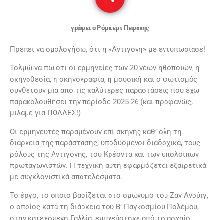
γράφει ο Ρόμπερτ Πεφάνης
Πρέπει να ομολογήσω, ότι η «Αντιγόνη» με εντυπωσίασε!
Τολμώ να πω ότι οι ερμηνείες των 20 νέων ηθοποιών, η
σκηνοθεσία, η σκηνογραφία, η μουσική και ο φωτισμός
συνθέτουν μια από τις καλύτερες παραστάσεις που έχω
παρακολουθήσει την περίοδο 2025-26 (και προφανώς,
μιλάμε για ΠΟΛΛΕΣ!)
Οι ερμηνευτές παραμένουν επί σκηνής καθ’ όλη τη
διάρκεια της παράστασης, υποδυόμενοι διαδοχικά, τους
ρόλους της Αντιγόνης, του Κρέοντα και των υπολοίπων
πρωταγωνιστών. Η τεχνική αυτή εφαρμόζεται εξαιρετικά
με συγκλονιστικά αποτελέσματα.
Το έργο, το οποίο βασίζεται στο ομώνυμο του Ζαν Ανούιγ,
ο οποίος κατά τη διάρκεια του Β’ Παγκοσμίου Πολέμου,
στην κατεχόμενη Γαλλία, εμπνεύστηκε από το αρχαίο