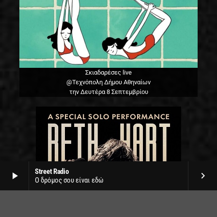
Σκιαδαρέσες live
@Τεχνόπολη Δήμου Αθηναίων
την Δευτέρα 8 Σεπτεμβρίου
Street Radio
play_arrow
keyboard_arrow_right
Ο δρόμος σου είναι εδώ