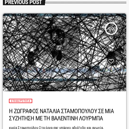
PREVIOUS POST
insert_link
ΕΠΙΚΑΙΡΌΤΗΤΑ
Η ΖΩΓΡΑΦΟΣ ΝΑΤΑΛΙΑ ΣΤΑΜΟΠΟΥΛΟΥ ΣΕ ΜΙΑ
ΣΥΖΗΤΗΣΗ ΜΕ ΤΗ ΒΑΛΕΝΤΙΝΗ ΛΟΥΡΜΠΑ
κυρία Σταμοπούλου Στα έργα σας υπάρχει αδιέξοδο και αγωνία.