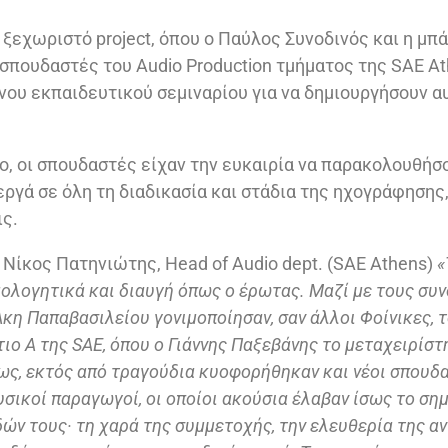
 ξεχωριστό project, όπου ο Παύλος Συνοδινός και η μπ
σπουδαστές του Audio Production τμήματος της SAE At
νου εκπαιδευτικού σεμιναρίου για να δημιουργήσουν α
ο, οι σπουδαστές είχαν την ευκαιρία να παρακολουθήσο
ργά σε όλη τη διαδικασία και στάδια της ηχογράφηση
ς.
Νίκος Πατηνιώτης, Head of Audio dept. (SAE Athens)
«
μολογητικά και διαυγή όπως ο έρωτας. Μαζί με τους συ
Άκη Παπαβασιλείου γονιμοποίησαν, σαν άλλοι Φοίνικες, 
ιο Α της SAE, όπου ο Γιάννης Παξεβάνης το μεταχειρίστ
μως, εκτός από τραγούδια κυοφορήθηκαν και νέοι σπουδα
σικοί παραγωγοί, οι οποίοι ακούσια έλαβαν ίσως το ση
ν τους· τη χαρά της συμμετοχής, την ελευθερία της αν