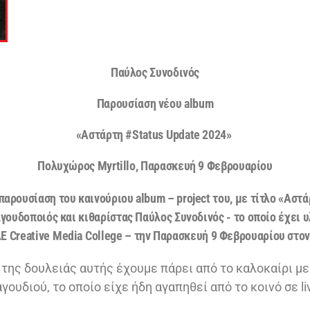
Παύλος Συνοδινός
Παρουσίαση νέου
album
«Αστάρτη #
Status
Update
2024
»
Πολυχώρος Myrtillo, Παρασκευή 9 Φεβρουαρίου
παρουσίαση του καινούριου
album
–
project
του, με τίτλο «Αστά
αγουδοποιός και κιθαρίστας Παύλος Συνοδινός ­- το οποίο έχει 
AE
Creative
Media
College
– την Παρασκευή 9 Φεβρουαρίου στ
της δουλειάς αυτής έχουμε πάρει από το καλοκαίρι μ
γουδιού, το οποίο είχε ήδη αγαπηθεί από το κοινό σε l