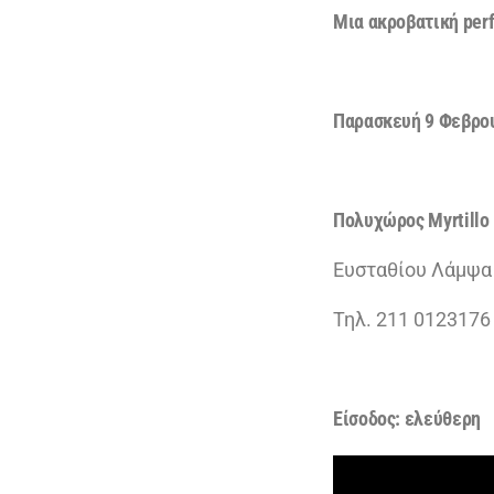
M
ια ακροβατική
per
Παρασκευή 9 Φεβρου
Πολυχώρος
Myrtillo
Eυσταθίου Λάμψα
Τηλ. 211 0123176
Είσοδος:
ελεύθερη