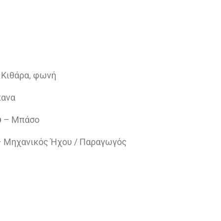
 Κιθάρα, φωνή
πανα
υ
– Μπάσο
 Μηχανικός Ήχου / Παραγωγός