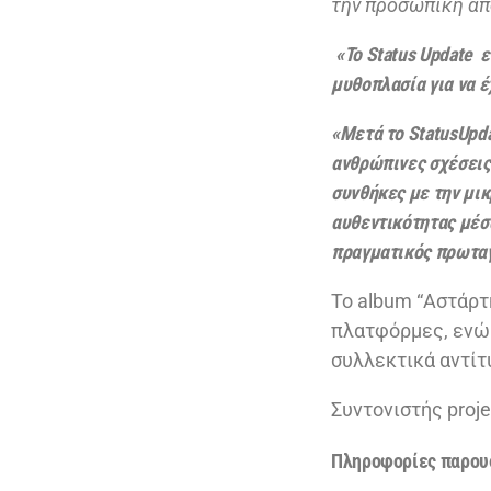
την προσωπική απ
«Το Status Update 
μυθοπλασία για να 
«Μετά το StatusUpda
ανθρώπινες σχέσεις
συνθήκες
με την
μικ
αυθεντικότητας μέσα
πραγματικός πρωταγ
Το album “Αστάρτ
πλατφόρμες, ενώ 
συλλεκτικά αντίτ
Συντονιστής proje
Πληροφορίες παρου