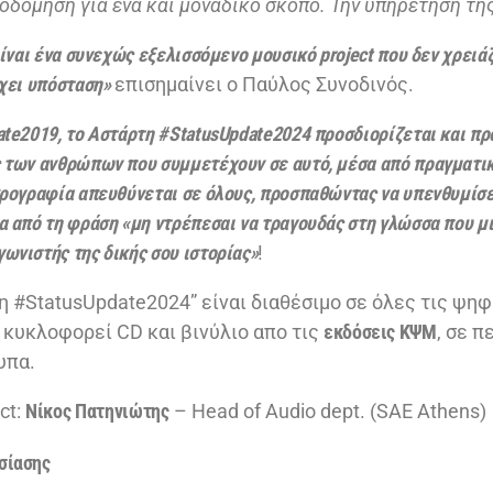
οδόμηση για ένα και μοναδικό σκοπό. Την υπηρέτηση τη
είναι ένα συνεχώς εξελισσόμενο μουσικό
project
που δεν χρειάζ
έχει υπόσταση»
επισημαίνει ο Παύλος Συνοδινός.
te2019, το Αστάρτη #
StatusUpdate
2024
προσδιορίζεται και πρ
 των ανθρώπων που συμμετέχουν σε αυτό, μέσα από πραγματικ
ρογραφία απευθύνεται σε όλους, προσπαθώντας να υπενθυμίσει
 από τη φράση «μη ντρέπεσαι να τραγουδάς στη γλώσσα που μιλ
ωνιστής της δικής σου ιστορίας»
!
η #StatusUpdate2024” είναι διαθέσιμο σε όλες τις ψη
κυκλοφορεί CD και βινύλιο απο τις
εκδόσεις ΚΨΜ
, σε π
υπα.
ct:
Νίκος
Πατηνιώτης
– Head of Audio dept. (SAE Athens)
σίασης