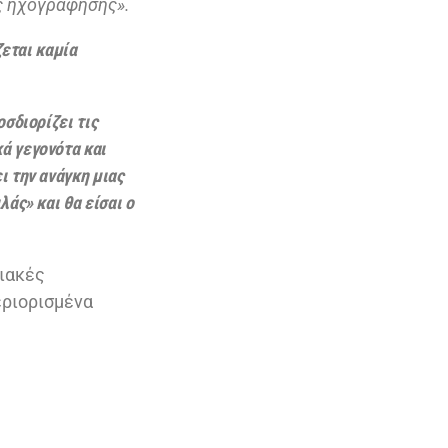
ς ηχογράφησης».
εται καμία
οσδιορίζει τις
ά γεγονότα και
 την ανάγκη μιας
άς» και θα είσαι ο
φιακές
εριορισμένα