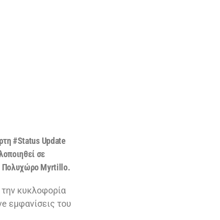
ρτη #
Status
Update
υλοποιηθεί σε
ον Πολυχώρο
Myrtillo
.
ε την κυκλοφορία
ive εμφανίσεις του