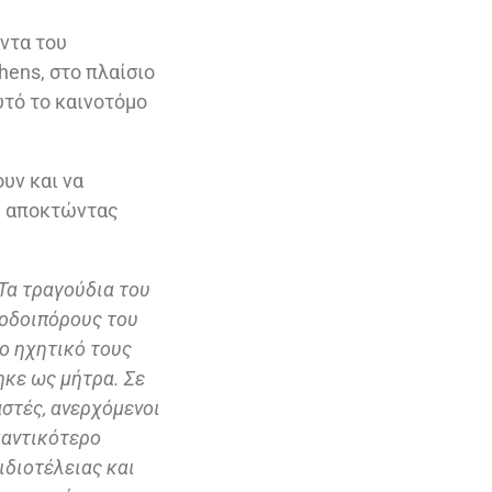
άντα του
hens, στο πλαίσιο
υτό το καινοτόμο
υν και να
ς, αποκτώντας
Τα τραγούδια του
νοδοιπόρους του
το ηχητικό τους
ηκε ως μήτρα. Σε
στές, ανερχόμενοι
μαντικότερο
ιδιοτέλειας και