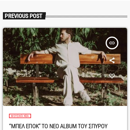
PREVIOUS POST
insert_link
ΜΟΥΣΙΚΆ ΝΈΑ
“ΜΠΕΛ ΕΠΟΚ” ΤΟ ΝΕΟ ALBUM ΤΟΥ ΣΠΥΡΟΥ