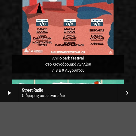
Anilio park festival
στο Χιονοδρομικό Ανηλίου
7, 8 & 9 Αυγούστου
Street Radio
play_arrow
keyboard_arrow_right
Ο δρόμος σου είναι εδώ