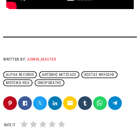
WRITTEN BY:
ADMIN_MASTER
ALPHA RECORDS
ΑΝΤΏΝΗΣ ΜΙΤΖΈΛΟΣ
ΚΏΣΤΑΣ ΜΥΛΏΣΗΣ
ΜΟΥΣΙΚΆ ΝΈΑ
ΟΝΕΙΡΟΒΆΤΗΣ
email
RATE IT