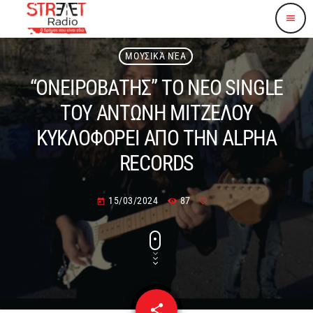
menu
ΜΟΥΣΙΚΆ ΝΈΑ
“ΟΝΕΙΡΟΒΑΤΗΣ” ΤΟ ΝΕΟ SINGLE
ΤΟΥ ΑΝΤΩΝΗ ΜΙΤΖΕΛΟΥ
ΚΥΚΛΟΦΟΡΕΙ ΑΠΟ ΤΗΝ ALPHA
RECORDS
15/03/2024
87
today
share
email