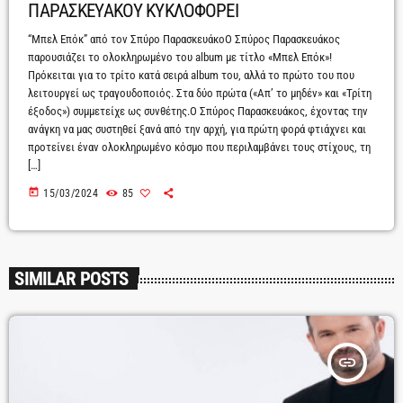
ΠΑΡΑΣΚΕΥΑΚΟΥ ΚΥΚΛΟΦΟΡΕΙ
“Μπελ Επόκ” από τον Σπύρο ΠαρασκευάκοΟ Σπύρος Παρασκευάκος
παρουσιάζει το ολοκληρωμένο του album με τίτλο «Μπελ Επόκ»!
Πρόκειται για το τρίτο κατά σειρά album του, αλλά το πρώτο του που
λειτουργεί ως τραγουδοποιός. Στα δύο πρώτα («Απ’ το μηδέν» και «Τρίτη
έξοδος») συμμετείχε ως συνθέτης.Ο Σπύρος Παρασκευάκος, έχοντας την
ανάγκη να μας συστηθεί ξανά από την αρχή, για πρώτη φορά φτιάχνει και
προτείνει έναν ολοκληρωμένο κόσμο που περιλαμβάνει τους στίχους, τη
[…]
today
15/03/2024
85
SIMILAR POSTS
insert_link