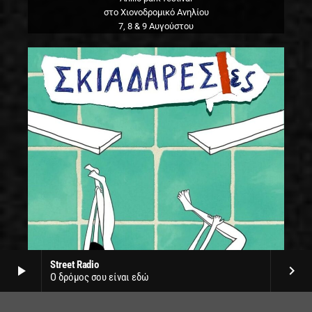
στο Χιονοδρομικό Ανηλίου
7, 8 & 9 Αυγούστου
Street Radio
play_arrow
keyboard_arrow_right
Ο δρόμος σου είναι εδώ