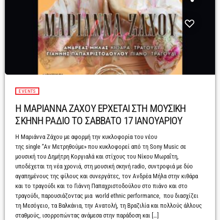
EVENTS
Η ΜΑΡΙΑΝΝΑ ΖΑΧΟΥ ΕΡΧΕΤΑΙ ΣΤΗ ΜΟΥΣΙΚΗ
ΣΚΗΝΗ ΡΑΔΙΟ ΤΟ ΣΑΒΒΑΤΟ 17 ΙΑΝΟΥΑΡΙΟΥ
Η Μαριάννα Ζάχου με αφορμή την κυκλοφορία του νέου
της single “Αν Μετρηθούμε» που κυκλοφορεί από τη Sony Music σε
μουσική του Δημήτρη Κοργιαλά και στίχους του Νίκου Μωραΐτη,
υποδέχεται τη νέα χρονιά, στη μουσική σκηνή radio, συντροφιά με δύο
αγαπημένους της φίλους και συνεργάτες, τον Ανδρέα Μήλα στην κιθάρα
και το τραγούδι και το Γιάννη Παπαχριστοδούλου στο πιάνο και στο
τραγούδι, παρουσιάζοντας μια world ethnic performance, που διασχίζει
τη Μεσόγειο, τα Βαλκάνια, την Ανατολή, τη Βραζιλία και πολλούς άλλους
σταθμούς, ισορροπώντας ανάμεσα στην παράδοση και […]