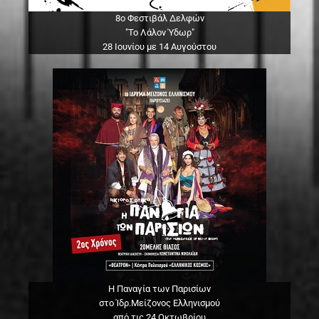
8ο Φεστιβάλ Δελφών
"Το Λάλον Ύδωρ"
28 Ιουνίου με 14 Αυγούστου
Η Παναγία των Παρισίων
στο Ίδρ.Μείζονος Ελληνισμού
από τις 24 Οκτωβρίου