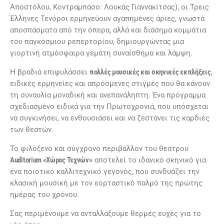
Αποστόλου, Κοντραμπάσο: Λουκάς Γιαννακίτσας), οι Τρεις
Έλληνες Τενόροι ερμηνεύουν αγαπημένες άριες, γνωστά
αποσπάσματα από την όπερα, αλλά και διάσημα κομμάτια
του παγκόσμιου ρεπερτορίου, δημιουργώντας μια
γιορτινή ατμόσφαιρα γεμάτη συναίσθημα και λάμψη.
Η βραδιά επιφυλάσσει
πολλές μουσικές και σκηνικές εκπλήξεις
,
ειδικές ερμηνείες και απρόσμενες στιγμές που θα κάνουν
τη συναυλία μοναδική και ανεπανάληπτη. Ένα πρόγραμμα
σχεδιασμένο ειδικά για την Πρωτοχρονιά, που υπόσχεται
να συγκινήσει, να ενθουσιάσει και να ζεστάνει τις καρδιές
των θεατών.
Το φιλόξενο και σύγχρονο περιβάλλον του θεάτρου
Auditorium «Χώρος Τεχνών»
αποτελεί το ιδανικό σκηνικό για
ένα ποιοτικό καλλιτεχνικό γεγονός, που συνδυάζει την
κλασική μουσική με τον εορταστικό παλμό της πρώτης
ημέρας του χρόνου.
Σας περιμένουμε να ανταλλάξουμε θερμές ευχές για το