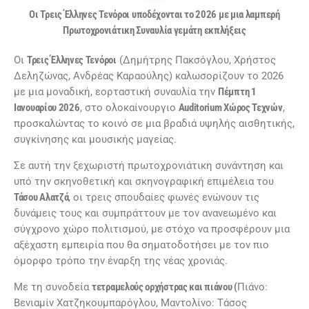
Οι Τρεις Έλληνες Τενόροι υποδέχονται το 2026 με μια λαμπερή
Πρωτοχρονιάτικη Συναυλία γεμάτη εκπλήξεις
Οι
Τρεις Έλληνες Τενόροι
(Δημήτρης Πακσόγλου, Χρήστος
Δεληζώνας, Ανδρέας Καραούλης) καλωσορίζουν το 2026
με μια μοναδική, εορταστική συναυλία την
Πέμπτη 1
Ιανουαρίου 2026
, στο ολοκαίνουργιο
Auditorium Χώρος Τεχνών
,
προσκαλώντας το κοινό σε μια βραδιά υψηλής αισθητικής,
συγκίνησης και μουσικής μαγείας.
Σε αυτή την ξεχωριστή πρωτοχρονιάτικη συνάντηση και
υπό την σκηνοθετική και σκηνογραφική επιμέλεια του
Τάσου Αλατζά
, οι τρεις σπουδαίες φωνές ενώνουν τις
δυνάμεις τους και συμπράττουν με τον ανανεωμένο και
σύγχρονο χώρο πολιτισμού, με στόχο να προσφέρουν μια
αξέχαστη εμπειρία που θα σηματοδοτήσει με τον πιο
όμορφο τρόπο την έναρξη της νέας χρονιάς.
Με τη συνοδεία
τετραμελούς ορχήστρας και πιάνου (
Πιάνο:
Βενιαμίν Χατζηκουμπαρόγλου, Μαντολίνο: Τάσος