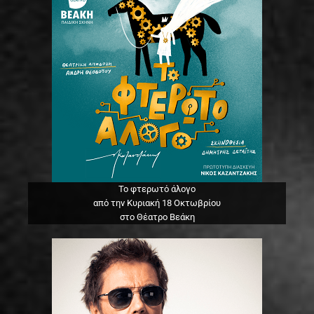
Το φτερωτό άλογο
από την Κυριακή 18 Οκτωβρίου
στο Θέατρο Βεάκη