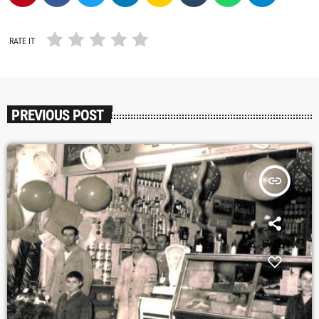
RATE IT
PREVIOUS POST
insert_link