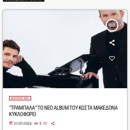
insert_link
ΜΟΥΣΙΚΆ ΝΈΑ
“ΤΡΑΜΠΑΛΑ” ΤΟ ΝΕΟ ALBUM ΤΟΥ ΚΩΣΤΑ ΜΑΚΕΔΟΝΑ
ΚΥΚΛΟΦΟΡΕΙ
today
31/07/2026
9