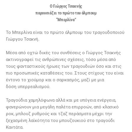
Ο Γιώργος Τσακνής
παρουσιάζει το πρώτο του άλμπουμ
“Μπερλίνα”
Το Μπερλίνα είναι το πρώτο άλμπουμ του τραγουδοποιού
Γιώργου Τσακνή.
Μέσα από οχτώ δικές του συνθέσεις ο Γιώργος Τσακνής
ακτινογραφεί τις ανθρώπινες σχέσεις, τόσο μέσα από
τους φανταστικούς ήρωες των τραγουδιών όσο και στις
πιο προσωπικές καταθέσεις του. Στους στίχους του είναι
έντονο το χιούμορ και ο σαρκασμός, μαζί με μια
δόση υπερρεαλισμού.
Τραγούδια χαμηλόφωνα αλλά και με υπόγεια ενέργεια,
φανερώνουν μια μεγάλη παλέτα επιρροών, από κλασικό
ροκ, μπλουζ ρυθμούς και τζαζ περάσματα μέχρι την
ξεχασμένη λαϊκότητα του μπουζουκιού στο τραγούδι
Καντάτα.