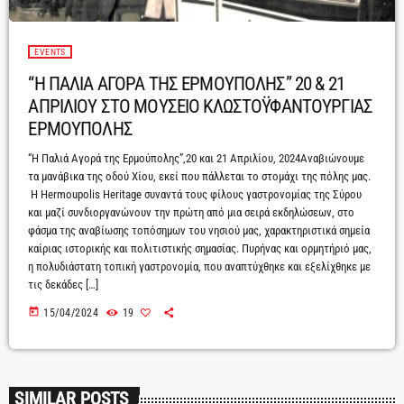
EVENTS
“Η ΠΑΛΙΑ ΑΓΟΡΑ ΤΗΣ ΕΡΜΟΥΠΟΛΗΣ” 20 & 21
ΑΠΡΙΛΙΟΥ ΣΤΟ ΜΟΥΣΕΙΟ ΚΛΩΣΤΟΫΦΑΝΤΟΥΡΓΙΑΣ
ΕΡΜΟΥΠΟΛΗΣ
“Η Παλιά Αγορά της Ερμούπολης”,20 και 21 Απριλίου, 2024Αναβιώνουμε
τα μανάβικα της οδού Χίου, εκεί που πάλλεται το στομάχι της πόλης μας.
Η Hermoupolis Heritage συναντά τους φίλους γαστρονομίας της Σύρου
και μαζί συνδιοργανώνουν την πρώτη από μια σειρά εκδηλώσεων, στο
φάσμα της αναβίωσης τοπόσημων του νησιού μας, χαρακτηριστικά σημεία
καίριας ιστορικής και πολιτιστικής σημασίας. Πυρήνας και ορμητήριό μας,
η πολυδιάστατη τοπική γαστρονομία, που αναπτύχθηκε και εξελίχθηκε με
τις δεκάδες […]
today
15/04/2024
19
SIMILAR POSTS