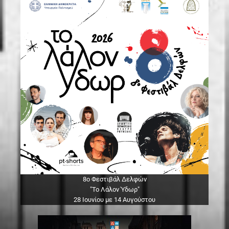
8ο Φεστιβάλ Δελφών
"Το Λάλον Ύδωρ"
28 Ιουνίου με 14 Αυγούστου