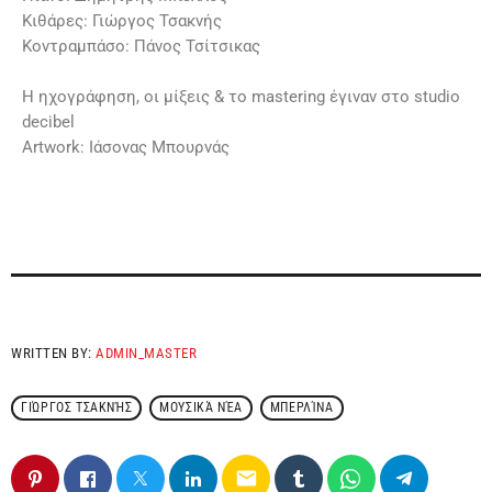
Κιθάρες: Γιώργος Τσακνής
Κοντραμπάσο: Πάνος Τσίτσικας
Η ηχογράφηση, οι μίξεις & το mastering έγιναν στο studio
decibel
Αrtwork: Ιάσονας Μπουρνάς
WRITTEN BY:
ADMIN_MASTER
ΓΙΏΡΓΟΣ ΤΣΑΚΝΉΣ
ΜΟΥΣΙΚΆ ΝΈΑ
ΜΠΕΡΛΊΝΑ
email