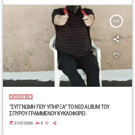
insert_link
ΜΟΥΣΙΚΆ ΝΈΑ
“ΣΥΓΓΝΩΜΗ ΠΟΥ ΥΠΗΡΞΑ” ΤΟ ΝΕΟ ALBUM ΤΟΥ
ΣΠΥΡΟΥ ΓΡΑΜΜΕΝΟΥ ΚΥΚΛΟΦΟΡΕΙ
today
31/07/2026
9