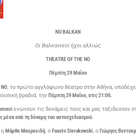
Ν
U
BALKAN
Οι Βαλκανικοί ήχοι αλλιώς
THEATRE OF THE NO
Πέμπτη 29 Μαΐου
 NO
, το πρώτο αγγλόφωνο θέατρο στην Αθήνα, υποδέχε
μουσική βραδιά, την
Πέμπτη 29 Μαΐου, στις 21:00.
υσικοί
ενώνουν τις δυνάμεις τους και μας ταξιδεύουν σ
ς μέσα από τη δύναμη του αυτοσχεδιασμού.
,
η
Μάρθα Μαυροειδή
, ο
Fausto Sierakowski
, ο
Γιώργος Βεντου