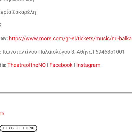
ερία Σακαρέλη
€
ίων:
https://www.more.com/gr-el/tickets/music/nu-balka
:
Κωνσταντίνου Παλαιολόγου 3, Αθήνα Ι 6946851001
dia:
TheatreoftheNO
I
Facebook
I
Instagram
ER
THEATRE OF THE NO