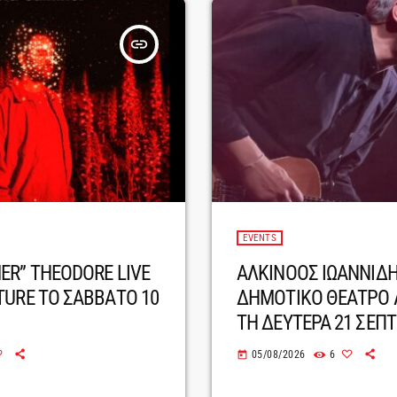
insert_link
EVENTS
ER” THEODORE LIVE
ΑΛΚΙΝΟΟΣ ΙΩΑΝΝΙΔΗ
TURE ΤΟ ΣΑΒΒΑΤΟ 10
ΔΗΜΟΤΙΚΟ ΘΕΑΤΡΟ
ΤΗ ΔΕΥΤΕΡΑ 21 ΣΕΠ
05/08/2026
6
today