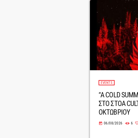
EVENTS
“A COLD SUMM
ΣΤΟ ΣΤΟΑ CUL
ΟΚΤΩΒΡΙΟΥ
06/08/2026
6
today