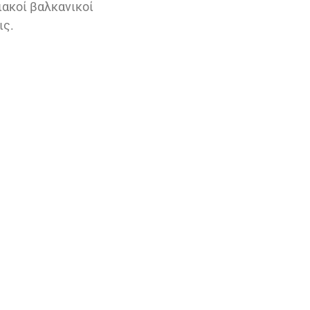
ιακοί βαλκανικοί
ις.