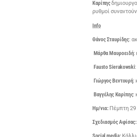
Καρίπης
δημιουργο
ρυθμοί συναντού
Info
Θάνος Σταυρίδης
: α
Μάρθα Μαυροειδή
:
Fausto Sierakowski
Γιώργος Βεντουρή
:
Βαγγέλης Καρίπης
:
H
μ/νια:
Πέμπτη 29 
Σχεδιασμός Αφίσας:
Social media:
Κάλλι