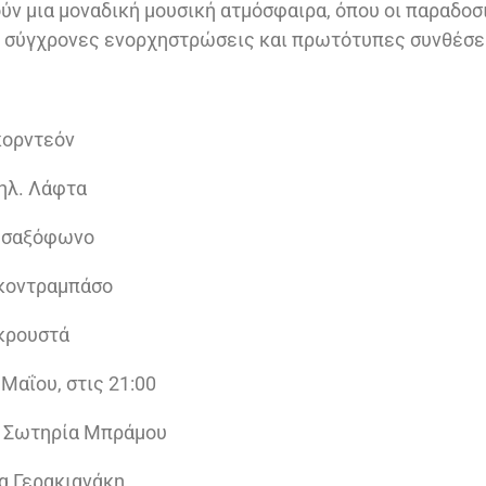
ύν μια μοναδική μουσική ατμόσφαιρα, όπου οι παραδοσ
ν σύγχρονες ενορχηστρώσεις και πρωτότυπες συνθέσε
κορντεόν
 ηλ. Λάφτα
: σαξόφωνο
 κοντραμπάσο
 κρουστά
Μαΐου, στις 21:00
Σωτηρία Μπράμου
α Γερακιανάκη