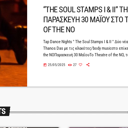
“THE SOUL STAMPS I & II” Τ
ΠΑΡΑΣΚΕΥΗ 30 ΜΑΪΟΥ ΣΤΟ 
OF THE NO
Tap Dance Nights " The Soul Stamps I & II " Δύο νέ
Thanos Das με τις κλακέτες/body musicστο επίκ
the NOΠαρασκευή 30 ΜαΐουΤο Theatre of the NO, 
αγγλόφωνο θέατρο της Αθήνας, παρουσιάζει την 
25/05/2025
27
today
Μαΐου στις 21:00 το "Soul Stamps", το πρώτο sh
project του Θάνου Δασκαλόπουλου, χορευτή και 
ιδιαίτερη εστίαση στο body music, τις κλακέτες, κ
TS