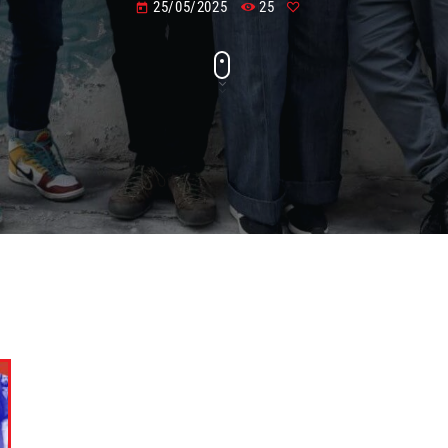
25/05/2025
25
today