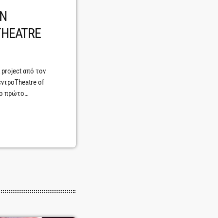
ΗΝ
THEATRE
α project από τον
εντροTheatre of
το πρώτο
Παρασκευή 30
owcase των νέων
μουσικού με
αι τον […]