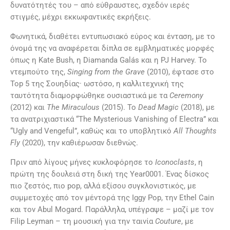
δυνατότητές του – από εύθραυστες, σχεδόν ιερές
στιγμές, μέχρι εκκωφαντικές εκρήξεις.
Φωνητικά, διαθέτει εντυπωσιακό εύρος και ένταση, με το
όνομά της να αναφέρεται δίπλα σε εμβληματικές μορφές
όπως η Kate Bush, η Diamanda Galás και η PJ Harvey. Το
ντεμπούτο της,
Singing from the Grave
(2010), έφτασε στο
Top 5 της Σουηδίας· ωστόσο, η καλλιτεχνική της
ταυτότητα διαμορφώθηκε ουσιαστικά με τα
Ceremony
(2012) και
The Miraculous
(2015). Το
Dead Magic
(2018), με
τα ανατριχιαστικά “The Mysterious Vanishing of Electra” και
“Ugly and Vengeful”, καθώς και το υποβλητικό
All Thoughts
Fly
(2020), την καθιέρωσαν διεθνώς.
Πριν από λίγους μήνες κυκλοφόρησε το
Iconoclasts
, η
πρώτη της δουλειά στη δική της Year0001. Ένας δίσκος
πιο ζεστός, πιο pop, αλλά εξίσου συγκλονιστικός, με
συμμετοχές από τον μέντορά της Iggy Pop, την Ethel Cain
και τον Abul Mogard. Παράλληλα, υπέγραψε – μαζί με τον
Filip Leyman – τη μουσική για την ταινία
Couture
, με