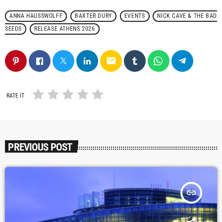
ANNA HAUSSWOLFF
BAXTER DURY
EVENTS
NICK CAVE & THE BAD
SEEDS
RELEASE ATHENS 2026
email
RATE IT
PREVIOUS POST
insert_link