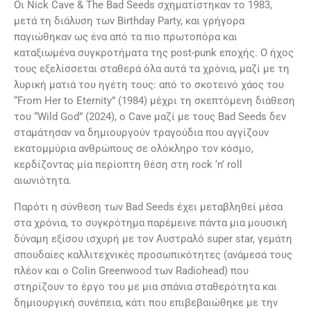
Οι Nick Cave & The Bad Seeds σχηματίστηκαν το 1983,
μετά τη διάλυση των Birthday Party, και γρήγορα
παγιώθηκαν ως ένα από τα πιο πρωτοπόρα και
καταξιωμένα συγκροτήματα της post-punk εποχής. Ο ήχος
τους εξελίσσεται σταθερά όλα αυτά τα χρόνια, μαζί με τη
λυρική ματιά του ηγέτη τους: από το σκοτεινό χάος του
“From Her to Eternity” (1984) μέχρι τη σκεπτόμενη διάθεση
του “Wild God” (2024), o Cave μαζί με τους Bad Seeds δεν
σταμάτησαν να δημιουργούν τραγούδια που αγγίζουν
εκατομμύρια ανθρώπους σε ολόκληρο τον κόσμο,
κερδίζοντας μία περίοπτη θέση στη rock ‘n’ roll
αιωνιότητα.
Παρότι η σύνθεση των Bad Seeds έχει μεταβληθεί μέσα
στα χρόνια, το συγκρότημα παρέμεινε πάντα μια μουσική
δύναμη εξίσου ισχυρή με τον Αυστραλό super star, γεμάτη
σπουδαίες καλλιτεχνικές προσωπικότητες (ανάμεσά τους
πλέον και ο Colin Greenwood των Radiohead) που
στηρίζουν το έργο του με μια σπάνια σταθερότητα και
δημιουργική συνέπεια, κάτι που επιβεβαιώθηκε με την