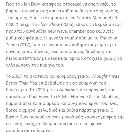
Γιος του Ian Dury, κατάφερε σταδιακά να αποτινάξει το
βάρος του ονόματος και να καθιερωθεί με τους δικούς
του όρους. Από το ντεμπούτο
Len Parrot’s Memorial Lift
(2002) μέχρι το
Floor Show
(2005), έθεσε τα θεμέλια ενός
ήχου που συνδυάζει new wave, chamber pop και λιτές
ρυθμικές φόρμες. Η μεγάλη τομή ήρθε με το
Prince of
Tears
(2017), όπου disco και συναισθηματική ωμότητα
συνυπάρχουν ιδανικά, ενώ οι επόμενες δουλειές του
πειραματίστηκαν με dance και hip-hop στοιχεία, χωρίς να
αλλοιώσουν τον πυρήνα του.
Το 2023, το σκοτεινό και εξομολογητικό
I Thought I Was
Better Than You
επιβεβαίωσε τη στιχουργική του
δεινότητα. Το 2025, με το
Allbarone
, σε παραγωγή του
σπουδαίου Paul Epworth (Adele, Florence & The Machine),
παρουσιάζει το πιο άμεσο και σύγχρονο έργο του: έναν
δίσκο αιχμηρό, μελωδικό και βαθιά παρατηρητικό. Ο
Baxter Dury παραμένει ένας μοναδικός χρονικογράφος της
αστικής ζωής, με βλέμμα σαρκαστικό και φωνή
αφοπλιστικά ειλικρινή.