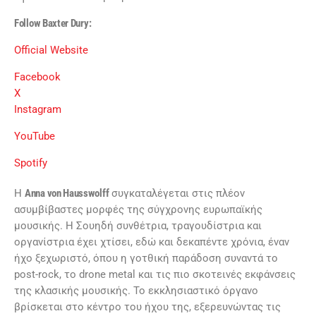
Follow Baxter Dury:
Official Website
Facebook
X
Instagram
YouTube
Spotify
Η
Anna von Hausswolff
συγκαταλέγεται στις πλέον
ασυμβίβαστες μορφές της σύγχρονης ευρωπαϊκής
μουσικής. Η Σουηδή συνθέτρια, τραγουδίστρια και
οργανίστρια έχει χτίσει, εδώ και δεκαπέντε χρόνια, έναν
ήχο ξεχωριστό, όπου η γοτθική παράδοση συναντά το
post-rock, το drone metal και τις πιο σκοτεινές εκφάνσεις
της κλασικής μουσικής. Το εκκλησιαστικό όργανο
βρίσκεται στο κέντρο του ήχου της, εξερευνώντας τις