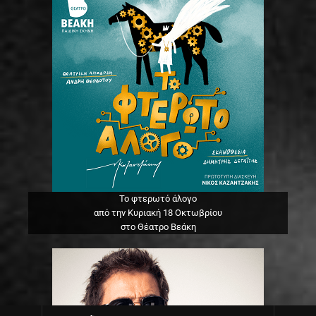
Το φτερωτό άλογο
από την Κυριακή 18 Οκτωβρίου
στο Θέατρο Βεάκη