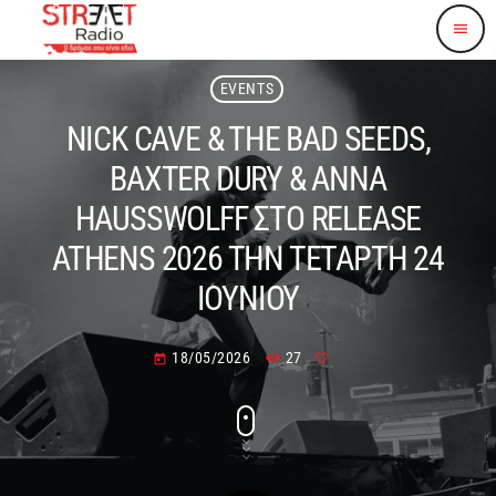
menu
EVENTS
NICK CAVE & THE BAD SEEDS,
BAXTER DURY & ANNA
HAUSSWOLFF ΣΤΟ RELEASE
ATHENS 2026 THN TΕΤΑΡΤΗ 24
ΙΟΥΝΙΟΥ
18/05/2026
27
today