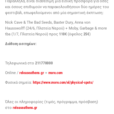
Παράλληλα, είναι διαθέσιμη μια ειδική προσφορά για όσες
και όσους επιθυμούν να παρακολουθήσουν δύο ημέρες του
φεστιβάλ, επωφελούμενοι από μία σημαντική έκπτωση:
Nick Cave & The Bad Seeds, Baxter Dury, Anna von
Hausswolff (24/6, Πλατεία Νερού) + Moby, Garbage & more
tba (1/7, Πλατεία Νερού) προς
110€
(όφελος
25€
)
Διάθεση εισιτηρίων:
Τηλεφωνικά στο
211770000
Online /
releaseathens
.
gr
+
more.com
Φυσικά σημεία:
https://www.more.com/el/physical-spots/
Όλες οι πληροφορίες (τιμές, πρόγραμμα, πρόσβαση)
στο
releaseathens.gr