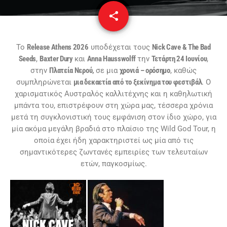
share
email
Το
Release Athens 2026
υποδέχεται τους
Nick Cave & The Bad
Seeds
,
Baxter Dury
και
Anna Hausswolff
την
Τετάρτη 24 Ιουνίου
,
στην
Πλατεία Νερού,
σε μια
χρονιά – ορόσημο
, καθώς
συμπληρώνεται
μια δεκαετία από το ξεκίνημα του φεστιβάλ
. Ο
χαρισματικός Αυστραλός καλλιτέχνης και η καθηλωτική
μπάντα του, επιστρέφουν στη χώρα μας, τέσσερα χρόνια
μετά τη συγκλονιστική τους εμφάνιση στον ίδιο χώρο, για
μία ακόμα μεγάλη βραδιά στο πλαίσιο της Wild God Tour, η
οποία έχει ήδη χαρακτηριστεί ως μία από τις
σημαντικότερες ζωντανές εμπειρίες των τελευταίων
ετών, παγκοσμίως.