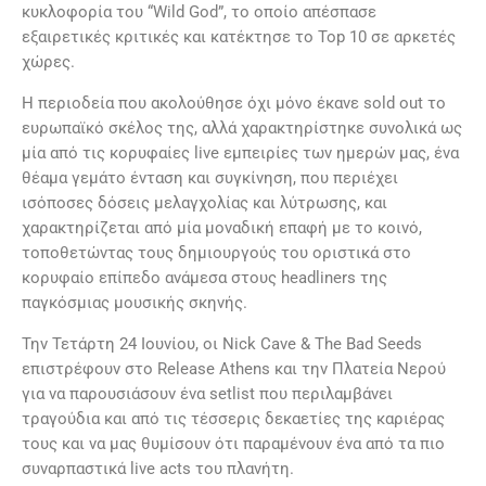
κυκλοφορία του “Wild God”, το οποίο απέσπασε
εξαιρετικές κριτικές και κατέκτησε το Top 10 σε αρκετές
χώρες.
Η περιοδεία που ακολούθησε όχι μόνο έκανε sold out το
ευρωπαϊκό σκέλος της, αλλά χαρακτηρίστηκε συνολικά ως
μία από τις κορυφαίες live εμπειρίες των ημερών μας, ένα
θέαμα γεμάτο ένταση και συγκίνηση, που περιέχει
ισόποσες δόσεις μελαγχολίας και λύτρωσης, και
χαρακτηρίζεται από μία μοναδική επαφή με το κοινό,
τοποθετώντας τους δημιουργούς του οριστικά στο
κορυφαίο επίπεδο ανάμεσα στους headliners της
παγκόσμιας μουσικής σκηνής.
Την Τετάρτη 24 Ιουνίου, οι Nick Cave & The Bad Seeds
επιστρέφουν στο Release Athens και την Πλατεία Νερού
για να παρουσιάσουν ένα setlist που περιλαμβάνει
τραγούδια και από τις τέσσερις δεκαετίες της καριέρας
τους και να μας θυμίσουν ότι παραμένουν ένα από τα πιο
συναρπαστικά live acts του πλανήτη.