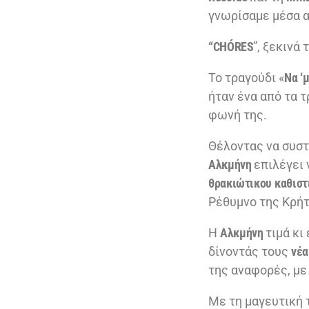
γνωρίσαμε μέσα α
“
CH
Ó
RES
”, ξεκινά
Το τραγούδι «
Να ‘
ήταν ένα από τα 
φωνή της.
Θέλοντας να συστη
A
λκμήνη
επιλέγει 
θρακιώτικου
καθιστ
Ρέθυμνο της Κρήτ
Η
Αλκμήνη
τιμά κι
δίνοντάς τους
νέα
της αναφορές, με 
Με τη μαγευτική 