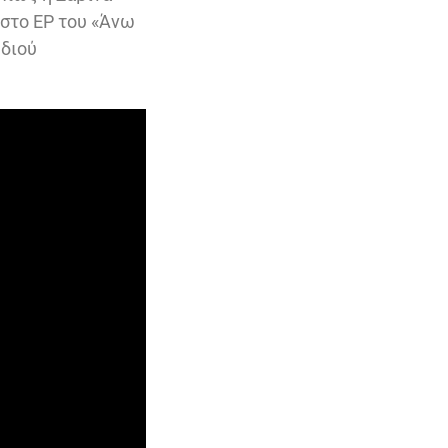
 στο EP του «Άνω
υδιού