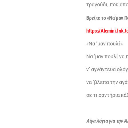
τραγούδι, που απ
Βρείτε το «Να’μαν Π
https://Alcmini.lnk.
«Να ’μαν πουλί»
Να ’μαν πουλί να
ν’ αγνάντευα ολόγ
να ’βλεπα την αγά
σε τι σαντήρια κ
Λίγα λόγια για την 