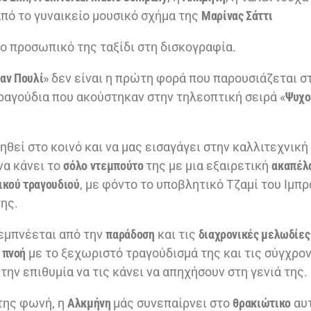
πό το γυναικείο μουσικό σχήμα της
Μαρίνας Σάττι
 το προσωπικό της ταξίδι στη δισκογραφία.
μαν Πουλί
» δεν είναι η πρώτη φορά που παρουσιάζεται στ
τραγούδια που ακούστηκαν στην τηλεοπτική σειρά «
Ψυχο
θεί στο κοινό και να μας εισαγάγει στην καλλιτεχνική
να κάνει το
σόλο ντεμπούτο
της με μια εξαιρετική
ακαπέλ
ικού τραγουδιού
, με φόντο το υποβλητικό Τζαμί του Ιμπρ
ης.
 εμπνέεται από την
παράδοση
και τις
διαχρονικές μελωδίες
 πνοή
με το ξεχωριστό τραγούδισμά της και τις σύγχρο
την επιθυμία να τις κάνει να απηχήσουν στη γενιά της.
της φωνή, η
Αλκμήνη
μάς συνεπαίρνει στο
θρακιώτικο
αυτ