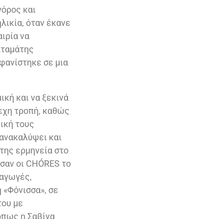
γόρος και
ηλικία, όταν έκανε
ιρία να
Σταμάτης
φανίστηκε σε μια
ική και να ξεκινά
τεχη τροπή, καθώς
ική τους
 ανακαλύψει και
 της ερμηνεία στο
ησαν οι CHÓRES το
ραγωγές,
 «Φόνισσα», σε
του με
όπως η Σαβίνα