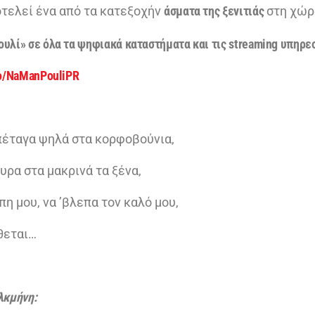
οτελεί ένα από τα κατεξοχήν
άσματα της ξενιτιάς
στη χώρ
ουλί» σε όλα τα ψηφιακά καταστήματα και τις streaming υπηρε
to/NaManPouli
PR
 πέταγα ψηλά στα κορφοβούνια,
υρα στα μακρινά τα ξένα,
πη μου, να ’βλεπα τον καλό μου,
άθεται…
Αλκμήνη: