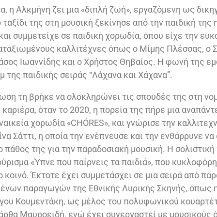
α, η Αλκμήνη ζει μια «διπλή ζωή», εργαζόμενη ως δικη
 ταξίδι της στη μουσική ξεκίνησε από την παιδική της 
και συμμετείχε σε παιδική χορωδία, όπου είχε την ευκα
αταξιωμένους καλλιτέχνες όπως ο Μίμης Πλέσσας, ο 
άσος Ιωαννίδης και ο Χρήστος Θηβαίος. Η φωνή της εμ
μ της παιδικής σειράς “Λάχανα και Χάχανα”.
ωση τη βρήκε να ολοκληρώνει τις σπουδές της στη νομ
 καριέρα, όταν το 2020, η πορεία της πήρε μια αναπάν
ναικεία χορωδία «CHÓRES», και γνώρισε την καλλιτεχν
να Σάττι, η οποία την ενέπνευσε και την ενθάρρυνε να
ο πάθος της για την παραδοσιακή μουσική. Η σολιστική
ύρισμα «Ύπνε που παίρνεις τα παιδιά», που κυκλοφόρ
 κοινό. Έκτοτε έχει συμμετάσχει σε μια σειρά από πα
ένων παραγωγών της Εθνικής Λυρικής Σκηνής, όπως η
ργου Κουμεντάκη, ως μέλος του πολυφωνικού κουαρτέ
ρθα Μαυροειδή, ενώ έχει συνεργαστεί με μουσικούς 