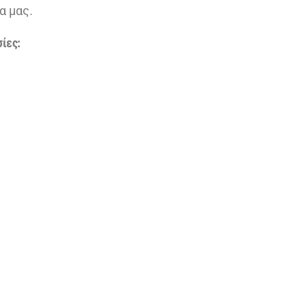
α μας.
σίες: