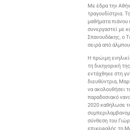
Με έδρα την Αθήν
τραγουδίστρια. Το
μαθήματα πιάνου 
συνεργαστεί με κ
Σπανουδάκης, ο Τ
σειρά από άλμπου
Η πρώιμη ενηλικί
τη δικηγορική της
εντάχθηκε στη γυ
διευθύντρια, Μαρί
να ακολουθήσει τ
παραδοσιακό νανο
2020 καθήλωσε το
συμπεριλαμβανομ
σύνθεση του Γιώ
επικεφαλής τη Μά