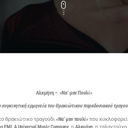
Αλκμήνη – «Να’ μαν Πουλί»
 συγκινητική ερμηνεία του Θρακιώτικου παραδοσιακού τραγου
κό θρακιώτικο τραγούδι
«Να’ μαν πουλί»
που κυκλοφορεί
os EMI
,
A Universal Music Company
, η
Αλκμήνη
, η ταλαντούχα