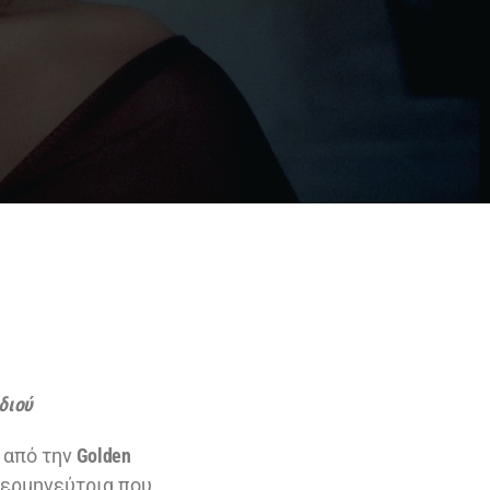
διού
 από την
Golden
 ερμηνεύτρια που