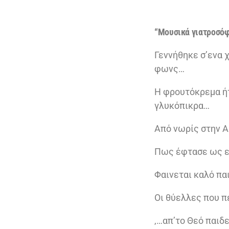
“Μουσικά γιατροσόφ
Γεννήθηκε σ’ενα 
φωνς…
Η φρουτόκρεμα ήτ
γλυκόπικρα…
Από νωρίς στην Α
Πως έφτασε ως 
Φαινεται καλό παιδ
Οι θύελλες που π
,…απ’το Θεό παιδε