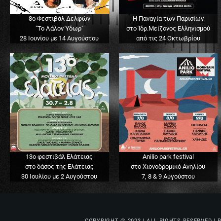
8ο Φεστιβάλ Δελφών
Η Παναγία των Παρισίων
"Το Λάλον Ύδωρ"
στο Ίδρ.Μείζονος Ελληνισμού
28 Ιουνίου με 14 Αυγούστου
από τις 24 Οκτωβρίου
13o φεστιβάλ Ελάτειας
Anilio park festival
στο δάσος της Ελάτειας
στο Χιονοδρομικό Ανηλίου
30 Ιουλίου με 2 Αυγούστου
7, 8 & 9 Αυγούστου
COPYRIGHT © 2023 | ALL RIGHTS RESERVED |