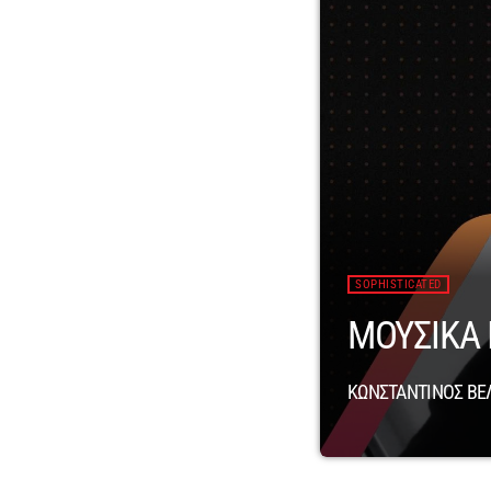
SOPHISTICATED
ΜΟΥΣΙΚΑ 
ΚΩΝΣΤΑΝΤΙΝΟΣ ΒΕ
“Μουσικά γιατροσόφια
(www.streetradio.gr)