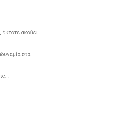
, έκτοτε ακούει
αδυναμία στα
εις…