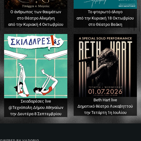
Ο άνθρωπος των θαυμάτων
Το φτερωτό άλογο
στο Θέατρο Αλκμήνη
από την Κυριακή 18 Οκτωβρίου
από την Κυριακή 4 Οκτωβρίου
στο Θέατρο Βεάκη
Beth Hart live
Σκιαδαρέσες live
Δημοτικό θέατρο Λυκαβηττού
@Τεχνόπολη Δήμου Αθηναίων
την Τετάρτη 1η Ιουλίου
την Δευτέρα 8 Σεπτεμβρίου
 POWERED BY VADORIO