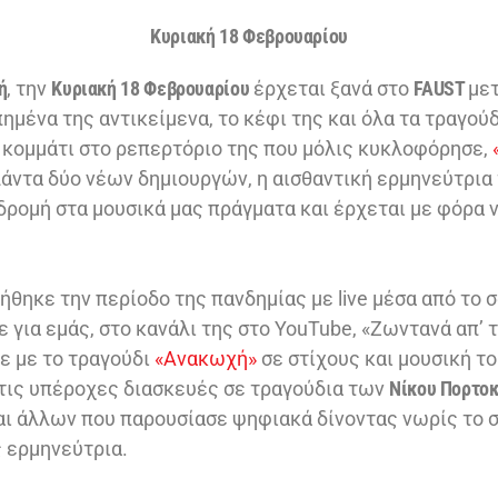
Κυριακή 18 Φεβρουαρίου
ή
, την
Κυριακή 18 Φεβρουαρίου
έρχεται ξανά στο
FAUST
με
ημένα της αντικείμενα, το κέφι της και όλα τα τραγού
 κομμάτι στο ρεπερτόριο της που μόλις κυκλοφόρησε,
άντα δύο νέων δημιουργών, η αισθαντική ερμηνεύτρια 
δρομή στα μουσικά μας πράγματα και έρχεται με φόρα ν
θηκε την περίοδο της πανδημίας με live μέσα από το σ
 για εμάς, στο κανάλι της στο YouTube, «Ζωντανά απ’ τ
ε με το τραγούδι
«Ανακωχή»
σε στίχους και μουσική τ
τις υπέροχες διασκευές σε τραγούδια των
Νίκου Πορτοκ
ι άλλων που παρουσίασε ψηφιακά δίνοντας νωρίς το 
 ερμηνεύτρια.