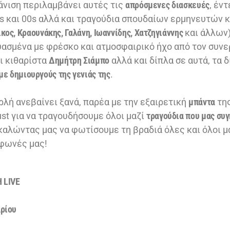
φάνιση περιλαμβάνει αυτές τις
απρόσμενες διασκευές
, έν
s και 00s αλλά και τραγούδια σπουδαίων ερμηνευτών 
κος, Κραουνάκης, Γαλάνη, Ιωαννίδης, Χατζηγιάννης
και άλλων
υασμένα με φρέσκο και ατμοσφαιρικό ήχο από τον συνε
ι κιθαρίστα
Δημήτρη Σιάμπο
αλλά και δίπλα σε αυτά, τα 
με δημιουργούς της γενιάς της
.
λή ανεβαίνει ξανά, παρέα με την εξαιρετική
μπάντα
της
ust για να τραγουδήσουμε όλοι μαζί
τραγούδια που μας συγ
αλώντας μας να φωτίσουμε τη βραδιά όλες και όλοι μα
 φωνές μας!
 LIVE
ρίου