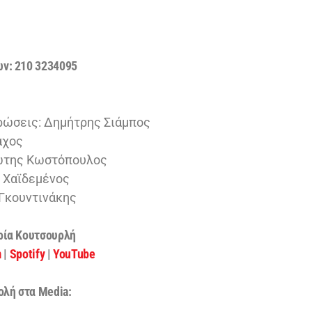
ν: 210 3234095
ρώσεις: Δημήτρης Σιάμπος
άχος
ιώτης Κωστόπουλος
 Χαϊδεμένος
 Γκουντινάκης
ρία Κουτσουρλή
m
|
Spotify
|
YouTube
ολή στα Μedia: