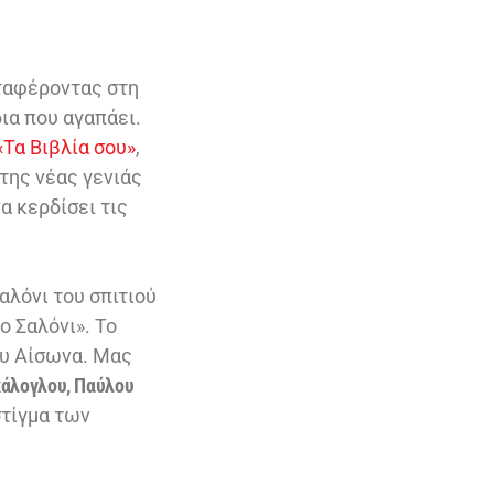
ταφέροντας στη
δια που αγαπάει.
«Τα Βιβλία σου»
,
της νέας γενιάς
α κερδίσει τις
αλόνι του σπιτιού
ο Σαλόνι». Το
ου Αίσωνα. Μας
άλογλου, Παύλου
στίγμα των