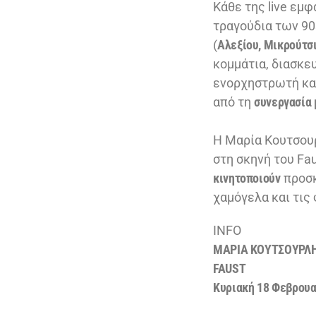
Κάθε της live εμ
τραγούδια των 90
(
Αλεξίου, Μικρούτσι
κομμάτια, διασκε
ενορχηστρωτή κα
από τη
συνεργασία 
Η Μαρία Κουτσουρ
στη σκηνή του Fa
κινητοποιούν
προσκ
χαμόγελα και τις
INFO
ΜΑΡΙΑ ΚΟΥΤΣΟΥΡΛΗ
FAUST
Κυριακή 18 Φεβρουα