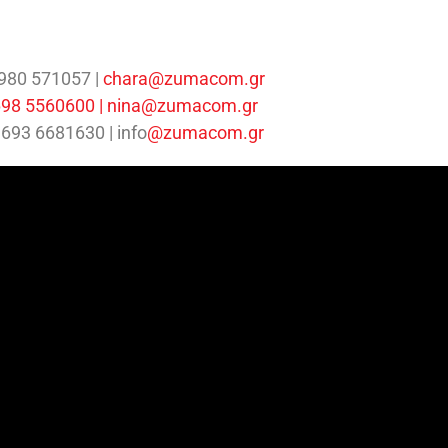
980 571057 |
chara@zumacom.gr
 698 5560600 | nina@zumacom.gr
 693 6681630 | info
@zumacom.gr