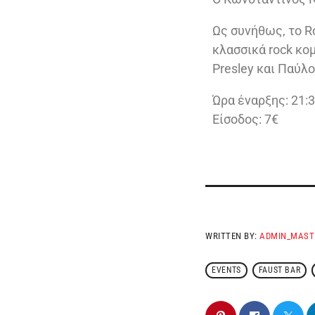
Ως συνήθως, το R
κλασσικά rock κομ
Presley και Παύλ
Ώρα έναρξης: 21:
Είσοδος: 7€
WRITTEN BY:
ADMIN_MAST
EVENTS
FAUST BAR