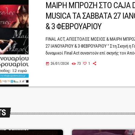
ΜΑΙΡΗ ΜΠΡΟΖΗ ΣΤΟ CAJA 
MUSICA ΤΑ ΣΑΒΒΑΤΑ 27 ΙΑ
& 3 ΦΕΒΡΟΥΑΡΙΟΥ
FINAL ACT, ΑΠΟΣΤΟΛΟΣ ΜΟΣΙΟΣ & ΜΑΙΡΗ ΜΠΡΟ
27 ΙΑΝΟΥΑΡΙΟΥ & 3 ΦΕΒΡΟΥΑΡΙΟΥ " Στη Σκηνή η Γα
δυναμικοί Final Act συναντούν επί σκηνής τον Απ
έναν από τους σημαντικότερους ερμηνευτές της ν
26/01/2024
73
1
today
παρέα με την σπουδαία ερμηνεύτρια και βιολίστρ
Μπρόζη.Μας παρουσιάζουν την μουσική παράσταση
Σκηνή Η Γαλαρία" που περιλαμβάνει τραγούδια απ
δισκογραφία τους δεμένα με αγαπημένες ανατρεπ
από την εγχώρια […]
TS