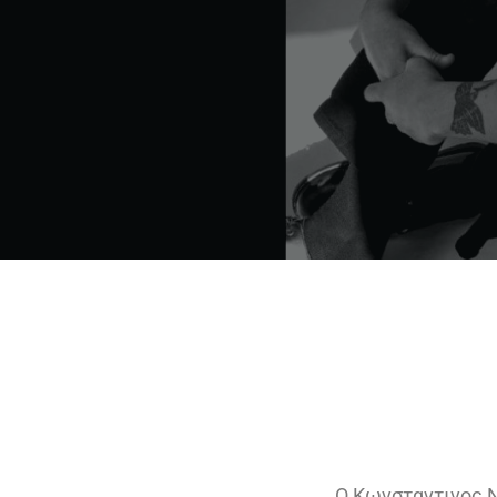
Ο Κωνσταντινος Ν