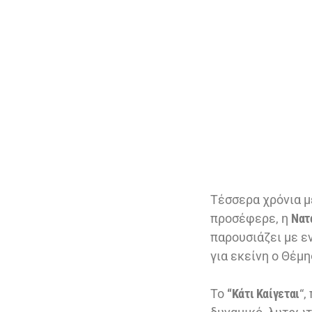
Τέσσερα χρόνια μ
προσέφερε, η
Νατ
παρουσιάζει με ε
για εκείνη ο Θέμ
Το
“Κάτι Καίγεται
“,