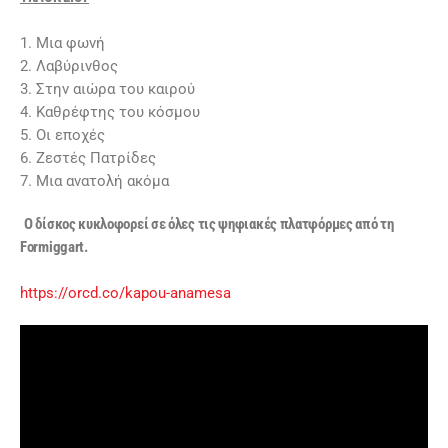
1. Mια φωνή
2. Λαβύρινθος
3. Στην αιώρα του καιρού
4. Καθρέφτης του κόσμου
5. Οι εποχές
6. Ζεστές Πατρίδες
7. Μια ανατολή ακόμα
Ο δίσκος κυκλοφορεί σε όλες τις ψηφιακές πλατφόρμες από τη
Formiggart.
https://orcd.co/kapou-anamesa