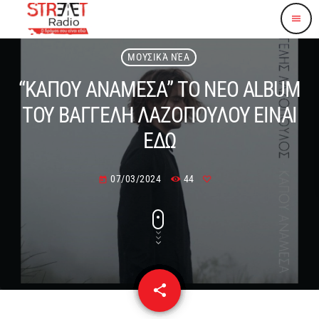
menu
ΜΟΥΣΙΚΆ ΝΈΑ
“ΚΑΠΟΥ ΑΝΑΜΕΣΑ” ΤΟ ΝΕΟ ALBUM
ΤΟΥ ΒΑΓΓΕΛΗ ΛΑΖΟΠΟΥΛΟΥ ΕΙΝΑΙ
ΕΔΩ
07/03/2024
44
today
share
email