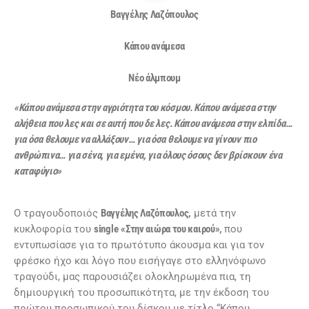
Βαγγέλης Λαζόπουλος
Κάπου ανάμεσα
Νέο άλμπουμ
«Κάπου ανάμεσα στην αγριότητα του κόσμου. Κάπου ανάμεσα στην
αλήθεια που λες και σε αυτή που δε λες. Κάπου ανάμεσα στην ελπίδα…
για όσα θελουμε να αλλάξουν… για όσα θελουμε να γίνουν πιο
ανθρώπινα… για σένα, για εμένα, για όλους όσους δεν βρίσκουν ένα
καταφύγιο»
Ο τραγουδοποιός
Βαγγέλης Λαζόπουλος,
μετά την
κυκλοφορία του
single
«Στην αιώρα του καιρού»,
που
εντυπωσίασε για το πρωτότυπο άκουσμα και για τον
φρέσκο ήχο και λόγο που εισήγαγε στο ελληνόφωνο
τραγούδι, μας παρουσιάζει ολοκληρωμένα πια, τη
δημιουργική του προσωπικότητα, με την έκδοση του
πρώτου προσωπικού του δίσκου με τίτλο “Κάπου