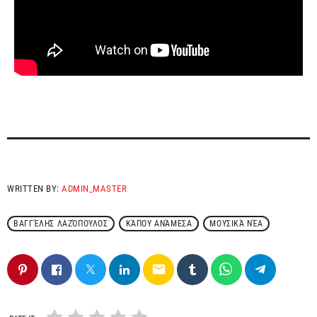
WRITTEN BY:
ADMIN_MASTER
ΒΑΓΓΈΛΗΣ ΛΑΖΌΠΟΥΛΟΣ
ΚΆΠΟΥ ΑΝΆΜΕΣΑ
ΜΟΥΣΙΚΆ ΝΈΑ
email