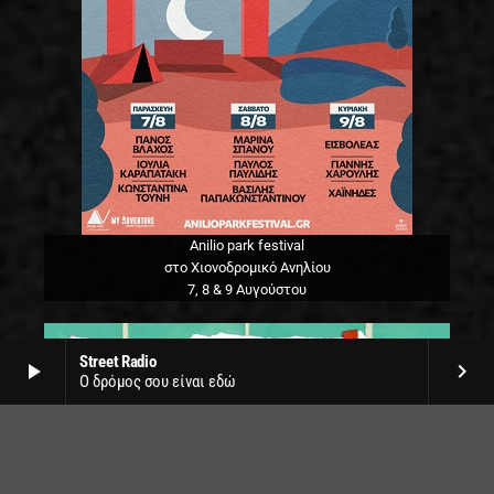
Anilio park festival
στο Χιονοδρομικό Ανηλίου
7, 8 & 9 Αυγούστου
Street Radio
play_arrow
keyboard_arrow_right
Ο δρόμος σου είναι εδώ