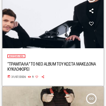
ΜΟΥΣΙΚΆ ΝΈΑ
“ΤΡΑΜΠΑΛΑ” ΤΟ ΝΕΟ ALBUM ΤΟΥ ΚΩΣΤΑ ΜΑΚΕΔΟΝΑ
ΚΥΚΛΟΦΟΡΕΙ
today
31/07/2026
9
insert_link