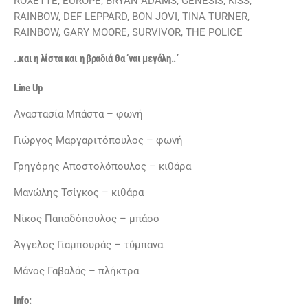
ROXETTE, EUROPE, BRYAN ADAMS, GENESIS, KISS,
RAINBOW, DEF LEPPARD, BΟN JOVI, TINA TURNER,
RAINBOW, GARY MOORE, SURVIVOR, THE POLICE
..και η λίστα και η βραδιά θα ‘ναι μεγάλη..΄
Line Up
Αναστασία Μπάστα – φωνή
Γιώργος Μαργαριτόπουλος – φωνή
Γρηγόρης Αποστολόπουλος – κιθάρα
Μανώλης Τσίγκος – κιθάρα
Νίκος Παπαδόπουλος – μπάσο
Άγγελος Γιαμπουράς – τύμπανα
Μάνος Γαβαλάς – πλήκτρα
Info: