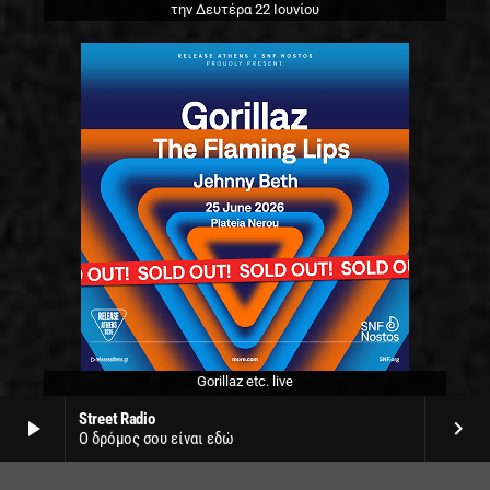
την Δευτέρα 22 Ιουνίου
Gorillaz etc. live
στο SNF Nostos by Release
Street Radio
play_arrow
keyboard_arrow_right
την Πέμπτη 25 Ιουνίου
Ο δρόμος σου είναι εδώ