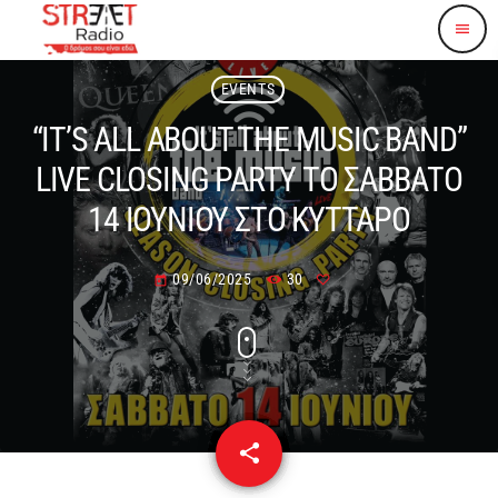
menu
EVENTS
“IT’S ALL ABOUT THE MUSIC BAND”
LIVE CLOSING PARTY ΤΟ ΣΑΒΒΑΤΟ
14 ΙΟΥΝΙΟΥ ΣΤΟ ΚΥΤΤΑΡΟ
09/06/2025
30
today
share
email