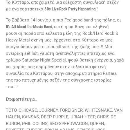
Το Κύτταρο, αποχαιρετά μια αξέχαστη συναυλιακή σεζόν
με ένα εορταστικό
80s Live Rock Party Happening
!!
Το Σάββατο 14 Ιουνίου, η πιο Feelgood band της πόλης, οι
It’s All About the Music Band
, αυτή η απίθανη και αληθινή
μουσική παρέα από εκλεκτά μέλη της Rock/Hard Rock &
Heavy Metal σκηνή μας, έρχονται στο Κύτταρο να μας
απογειώσουν με το ..soundtrack της ζωής μας..!! Μια
ονειρική set list, γεμάτη ανεπανάληπτες επιτυχίες ένα
τρίωρο Saturday Night Special, φουλ θετική ενέργεια, χαρά
και χορός, σας περιμένουν στην τελευταία φετινή
συναυλία του Κυττάρου, στην αποχαιρετιστήρια Partara
της πιο πετυχημένης σεζόν της σύγχρονης ιστορίας
του..!!
Ετοιμαστείτε για…
TOTO, CHICAGO, JOURNEY, FOREIGNER, WHITESNAKE, VAN
HALEN, KANSAS, DEEP PURPLE, URIAH HEEP, CHRIS DE
BURGH, PHIL COLINS, REO SPEEDWAGON, QUEEN,