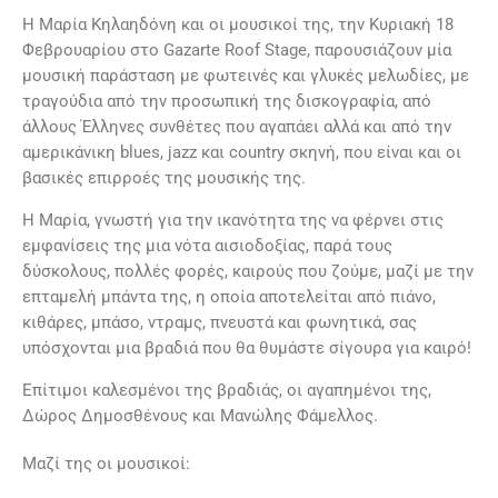
Η Μαρία Κηλαηδόνη και οι μουσικοί της, την Κυριακή 18
Φεβρουαρίου στο Gazarte Roof Stage, παρουσιάζουν μία
μουσική παράσταση με φωτεινές και γλυκές μελωδίες, με
τραγούδια από την προσωπική της δισκογραφία, από
άλλους Έλληνες συνθέτες που αγαπάει αλλά και από την
αμερικάνικη blues, jazz και country σκηνή, που είναι και οι
βασικές επιρροές της μουσικής της.
Η Μαρία, γνωστή για την ικανότητα της να φέρνει στις
εμφανίσεις της μια νότα αισιοδοξίας, παρά τους
δύσκολους, πολλές φορές, καιρούς που ζούμε, μαζί με την
επταμελή μπάντα της, η οποία αποτελείται από πιάνο,
κιθάρες, μπάσο, ντραμς, πνευστά και φωνητικά, σας
υπόσχονται μια βραδιά που θα θυμάστε σίγουρα για καιρό!
Επίτιμοι καλεσμένοι της βραδιάς, οι αγαπημένοι της,
Δώρος Δημοσθένους και Μανώλης Φάμελλος.
Μαζί της οι μουσικοί: