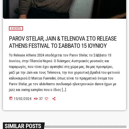
EVENTS
PAROV STELAR, JAIN & TELENOVA ΣΤΟ RELEASE
ATHENS FESTIVAL ΤΟ ΣΑΒΒΑΤΟ 15 ΙΟΥΝΙΟΥ
Το Release Athens 2024 υποδέχεται τον Parov Stelar, το Σάββατο 15
Ιουνίου, στην Πλατεία Νερού. Ο διάσημος Αυστριακός μουσικός και
παραγωγός, που τόσο έχει αγαπηθεί στη χώρα μας, θα μας προσφέρει,
μαζί με την Jain και τους Telenova, την πιο χορευτική βραδιά του φετινού
καλοκαιριού.Ο Marcus Fuereder, όπως είναι το πραγματικό όνομα του
Parov Stelar, με τον αλάνθαστο συνδυασμό ηλεκτρονικών dance ήχων με
jazz και swing samples που ο ίδιος […]
today
15/02/2024
37
SIMILAR POSTS