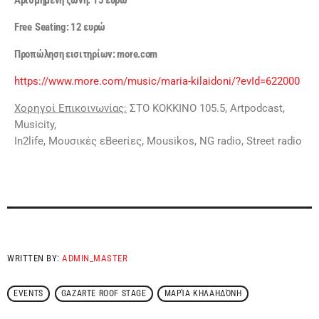
Αριθμημένη ζώνη: 15 ευρώ
Free
Seating
: 12 ευρώ
Προπώληση εισιτηρίων:
more
.
com
https://www.more.com/music/maria-kilaidoni/?evId=622000
Χορηγοί Επικοινωνίας:
ΣΤΟ ΚΟΚΚΙΝΟ 105.5, Artpodcast,
Musicity,
In2life, Μουσικές εBeerίες, Mousikos, ΝG radio, Street radio
WRITTEN BY:
ADMIN_MASTER
EVENTS
GAZARTE ROOF STAGE
ΜΑΡΊΑ ΚΗΛΑΗΔΌΝΗ