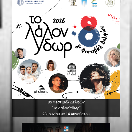
8ο Φεστιβάλ Δελφών
"Το Λάλον Ύδωρ"
28 Ιουνίου με 14 Αυγούστου