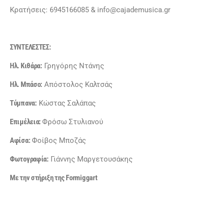
Κρατήσεις: 6945166085 & info@cajademusica.gr
ΣΥΝΤΕΛΕΣΤΕΣ:
Ηλ. Κιθάρα:
Γρηγόρης Ντάνης
Ηλ. Μπάσο:
Απόστολος Καλτσάς
Τύμπανα:
Κώστας Σαλάπας
Επιμέλεια:
Φρόσω Στυλιανού
Αφίσα:
Φοίβος Μποζάς
Φωτογραφία:
Γιάννης Μαργετουσάκης
Με την στήριξη της
Formiggart