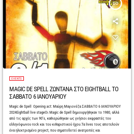
insert_link
EVENTS
MAGIC DE SPELL ΖΩΝΤΑΝΑ ΣΤΟ EIGHTBALL ΤΟ
ΣΑΒΒΑΤΟ 6 ΙΑΝΟΥΑΡΙΟΥ
Magic de Spell Opening act: Μαύρη Μαγιονέζα ΣΑΒΒΑΤΟ 6 ΙΑΝΟΥΑΡΙΟΥ
2024Eightball live stageΟι Magic de Spell δημιουργήθηκαν το 1980, αλλά
από τις αρχές των 90’s, καθιερώθηκαν ως γνήσιοι εκφραστές του
ελληνόφωνου rock και του κιθαριστικού ήχου.Τα lives τους αποτελούν
ένα ηλεκτρισμένο project, που σηματοδοτεί ανατροπές και