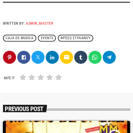
WRITTEN BY:
ADMIN_MASTER
CAJA DE MUSICA
EVENTS
ΦΡΌΣΩ ΣΤΥΛΙΑΝΟΎ
email
RATE IT
PREVIOUS POST