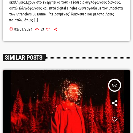
εκπλήξεις.Έχουν στο ενεργητικό τους:-Τέσσερις αγγλόφωνους δίσκους,
οκτώ ελληνόφωνους και επτά digital singles.-Συνεργασία με τον μπασίστα
των Stranglers JJ Burnel, “πειραγμένες” διασκευές και μελοποιήσεις
ποιητών, όπως […]
today
02/01/2024
53
SIMILAR POSTS
insert_link