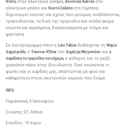
Ντάνη
στην ηλεκτρική κιθάρα,
Απόστολο Καλτσά
στο
ηλεκτρικό μπάσο και
Κώστα Σαλάπα
στα τύμπανα,
δημιουργεί εικόνες και ήχους που μονίμως εναλλάσονται,
τραγουδώντας τα δικά της τραγούδια και πολλά ακόμα
γνωστά και αγαπημένα, διασκευασμένα με τόλμη και
φαντασία.
Σε ένα πρόγραμμα όπου η
Lara
Fabian
διαδέχεται τη
Μαρία
Δημητριάδη
, o
Youssou
N
‘
Dour
τον
Δημήτρη Μητροπάνο
, και
η
παράδοση τα τραγούδια του σήμερα
, ο ψίθυρος και το γκάζι
χορεύουν πάνω στην ίδια κλωστή. Εκεί ενώνονται οι
φωνές και οι καρδιές μας, απαντώντας με φως και
καθαρότητα στους σκοτεινούς καιρούς που ζούμε.
INFO
:
Παρασκευή 5 Ιανουαρίου
Σινώπης 27, Αθήνα
Είσοδος: 10 ευρώ