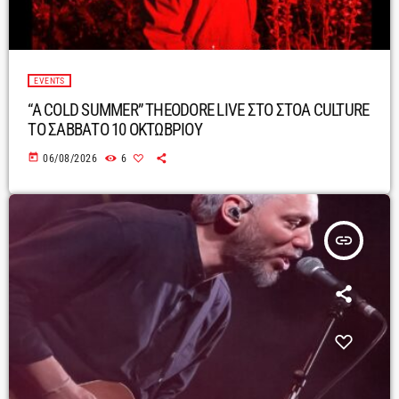
EVENTS
“A COLD SUMMER” THEODORE LIVE ΣΤΟ ΣΤΟΑ CULTURE
ΤΟ ΣΑΒΒΑΤΟ 10 ΟΚΤΩΒΡΙΟΥ
today
06/08/2026
6
insert_link