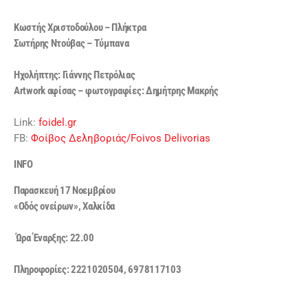
Κωστής Χριστοδούλου – Πλήκτρα
Σωτήρης Ντούβας – Τύμπανα
Ηχολήπτης: Γιάννης Πετρόλιας
Artwork αφίσας – φωτογραφίες: Δημήτρης Μακρής
Link:
foidel.gr
FB:
Φοίβος Δεληβοριάς/Foivos Delivorias
INFO
Παρασκευή 17 Νοεμβρίου
«Οδός ονείρων», Χαλκίδα
Ώρα Έναρξης: 22.00
Πληροφορίες: 2221020504, 6978117103