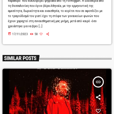
παράθυρο'' που κυκλοφορεί ψηφιακά από τη Formiggart. Η Ελευθερία από
τη Θεσσαλονίκη που έγινε βέρα Αθηναία, με την ερμηνευτική της
αμεσότητα, δωρικότητα και ευαισθησία, το κορίτσι που σε αφοπλίζει με
το τραγούδισμά του γιατί έχει τη στόφα των γυναικείων φωνών που
έχουν χαραχτεί στη συναισθηματική μας μνήμη, μετά από καιρό -όσο
χρειάστηκε για να βρει […]
today
17/11/2023
58
SIMILAR POSTS
insert_link