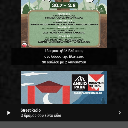
13o φεστιβάλ Ελάτειας
στο δάσος της Ελάτειας
30 Ιουλίου με 2 Αυγούστου
Street Radio
play_arrow
keyboard_arrow_right
Ο δρόμος σου είναι εδώ