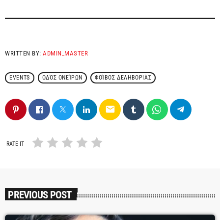
WRITTEN BY:
ADMIN_MASTER
EVENTS
ΟΔΌΣ ΟΝΕΊΡΩΝ
ΦΟΊΒΟΣ ΔΕΛΗΒΟΡΙΆΣ
email
RATE IT
PREVIOUS POST