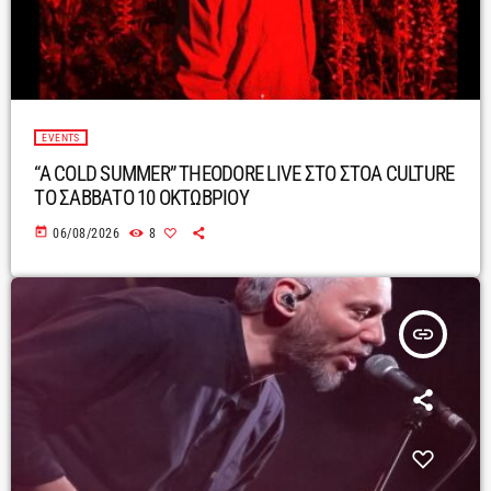
EVENTS
“A COLD SUMMER” THEODORE LIVE ΣΤΟ ΣΤΟΑ CULTURE
ΤΟ ΣΑΒΒΑΤΟ 10 ΟΚΤΩΒΡΙΟΥ
today
06/08/2026
8
insert_link