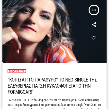
insert_link
ΜΟΥΣΙΚΆ ΝΈΑ
“ΚΟΙΤΩ ΑΠ’ΤΟ ΠΑΡΑΘΥΡΟ” ΤΟ ΝΕΟ SINGLE ΤΗΣ
ΕΛΕΥΘΕΡΙΑΣ ΠΑΤΣΗ ΚΥΚΛΟΦΟΡΕΙ ΑΠΟ ΤΗΝ
FORMIGGART
ΕΛΕΥΘΕΡΙΑ ΠΑΤΣΗΝέο SingleΚοιτώ απ' το Παράθυρο Η Ελευθερία Πάτση
επιστρέφει δισκογραφικά και μας παρουσιάζει το νέο single ''Κοιτώ απ' το