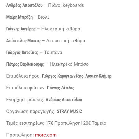
Ανδρέας Αποστόλου
– Πιάνο, keyboards
Μαίρη Μπρόζη
– Βιολί
Γιάννης Αυγέρης
– Ηλεκτρική κιθάρα
Απόστολος Μόσιος
– Ακουστική κιθάρα
Γιώργος Κατσίκας
– Τύμπανα
Πέτρος Βαρθακούρης
– Ηλεκτρικό Μπάσο
Επιμέλεια ήχου:
Γιώργος Καραγιαννίδης, Λυσιέν Κλήμης
Επιμέλεια φώτων:
Γιάννης Δίπλας
Ενορχηστρώσεις:
Ανδρέας Αποστόλου
Οργάνωση παραγωγής:
STRAY
MUSIC
Τιμές εισιτηρίων: 17€ Προπώληση| 20€ Ταμείο
Προπώληση:
more.com