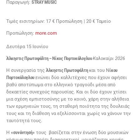
Παραγωγή:
STRAY MUSIC
Τιμές εισιτηρίων: 17 € Προπώληση | 20 € Ταμείο
Προπώληση:
more.com
Δευτέρα 15 Ιουνίου
Άλκηστις Πρωτοψάλτη – Νίκος Πορτοκάλογλου
Καλοκαίρι 2026
Η συνεργασία της
Άλκηστις Πρωτοψάλτη
και του Ν
ίκου
Πορτοκάλογλου
ενώνει δύο καλλιτέχνες που έχουν αφήσει
βαθύ αποτύπωμα στο ελληνικό τραγούδι μέσα από
δεκαετίες συνεχούς παρουσίας. Και οι δύο έχουν χτίσει
μια σχέση εμπιστοσύνης με το κοινό, χάρη στην αλήθεια
των ερμηνειών τους, τη σταθερή ποιότητα της δουλειάς
τους και τη διάθεση να εξελίσσονται χωρίς να χάνουν την
ταυτότητά τους.
Η
«συνάντησή»
τους βασίζεται στην ένωση δύο μουσικών
κόσμων που παρότι διαφορετικοί, μοιράζονται κοινές