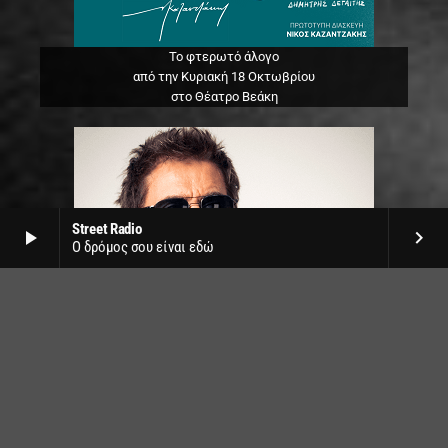
Το φτερωτό άλογο
από την Κυριακή 18 Οκτωβρίου
στο Θέατρο Βεάκη
Street Radio
play_arrow
keyboard_arrow_right
Ο δρόμος σου είναι εδώ
Jean Michel Jarre live