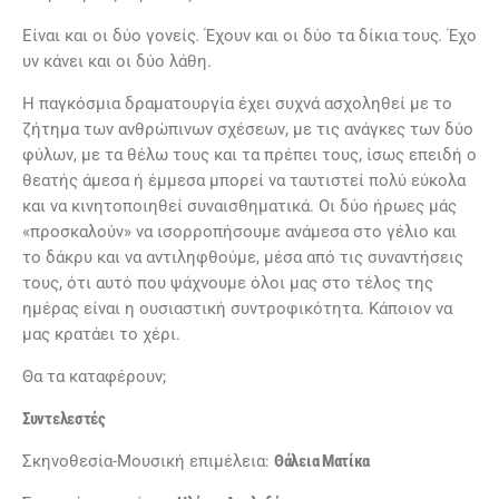
Είναι
και
οι
δύο
γονείς
.
Έχουν
και
οι
δύο
τα
δίκια
τους
.
Έχο
υν
κάνει
και
οι
δύο
λάθη.
Η παγκόσμια δραματουργία έχει συχνά ασχοληθεί με το
ζήτημα των ανθρώπινων σχέσεων, με τις ανάγκες των δύο
φύλων, με τα θέλω τους και τα πρέπει τους, ίσως επειδή ο
θεατής άμεσα ή έμμεσα μπορεί να ταυτιστεί πολύ εύκολα
και να κινητοποιηθεί συναισθηματικά. Οι δύο ήρωες μάς
«προσκαλούν» να ισορροπήσουμε ανάμεσα στο γέλιο και
το δάκρυ και να αντιληφθούμε, μέσα από τις συναντήσεις
τους, ότι αυτό που ψάχνουμε όλοι μας στο τέλος της
ημέρας είναι η ουσιαστική συντροφικότητα. Κάποιον να
μας κρατάει το χέρι.
Θα τα καταφέρουν;
Συντελεστές
Σκηνοθεσία-Μουσική επιμέλεια:
Θάλεια Ματίκα