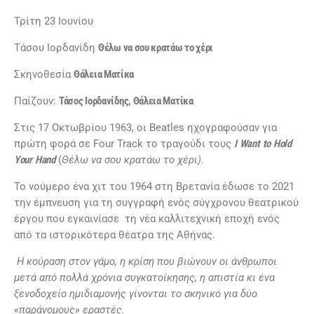
Τρίτη 23 Ιουνίου
Τάσου Ιορδανίδη
Θέλω να σου κρατάω το χέρι
Σκηνοθεσία
Θάλεια Ματίκα
Παίζουν:
Τάσος Ιορδανίδης, Θάλεια Ματίκα
Στις 17 Οκτωβρίου 1963, οι Beatles ηχογραφούσαν για
πρώτη φορά σε Four Track το τραγούδι τους
I
Want
to
Hold
Your
Hand
(
Θέλω να σου κρατάω το χέρι).
Το νούμερο ένα χιτ του 1964 στη Βρετανία έδωσε το 2021
την έμπνευση για τη συγγραφή ενός σύγχρονου θεατρικού
έργου που εγκαινίασε τη νέα καλλιτεχνική εποχή ενός
από τα ιστορικότερα θέατρα της Αθήνας.
Η κούραση στον γάμο, η κρίση που βιώνουν οι άνθρωποι
μετά από πολλά χρόνια συγκατοίκησης, η απιστία κι ένα
ξενοδοχείο ημιδιαμονής γίνονται το σκηνικό για δύο
«παράνομους» εραστές.