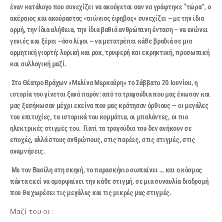
έναν κατάλογο που συνεχίζει να ακούγεται σαν να γράφτηκε “τώρα”, ο
ακέραιος και ακούραστος «αιώνιος έφηβος» συνεχίζει – με την ίδια
ορμή, την ίδια αλήθεια, την ίδια βαθιά ανθρώπινη ένταση – να ενώνει
γενιές και ξέρει –όσο λίγοι – να μετατρέπει κάθε βραδιά σε μια
ορμητική γιορτή: λυρική και ροκ, τρυφερή και εκρηκτική, προσωπική
και συλλογική μαζί.
Στο Θέατρο Βράχων «Μελίνα Μερκούρη» το Σάββατο 20 Ιουνίου, η
ιστορία του γίνεται ξανά παρόν: από τα τραγούδια που μας ένωσαν και
μας ξεσήκωσαν μέχρι εκείνα που μας κράτησαν όρθιους — οι μεγάλες
του επιτυχίες, τα ιστορικά του κομμάτια, οι μπαλάντες, οι πιο
ηλεκτρικές στιγμές του. Γιατί τα τραγούδια του δεν ανήκουν σε
εποχές, αλλά στους ανθρώπους, στις παρέες, στις στιγμές, στις
αναμνήσεις.
Με τον Βασίλη στη σκηνή, το παρασκήνιο σωπαίνει … και ο κόσμος
πάντα εκεί να ομορφαίνει την κάθε στιγμή, σε μια συναυλία διαδρομή
που θα χωρέσει τις μεγάλες και τις μικρές μας στιγμές.
Μαζί του οι :