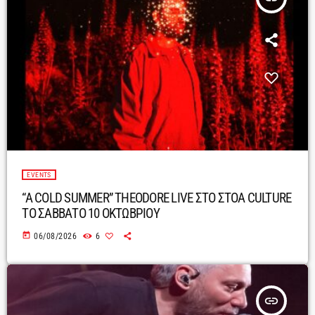
EVENTS
“A COLD SUMMER” THEODORE LIVE ΣΤΟ ΣΤΟΑ CULTURE
ΤΟ ΣΑΒΒΑΤΟ 10 ΟΚΤΩΒΡΙΟΥ
today
06/08/2026
6
insert_link