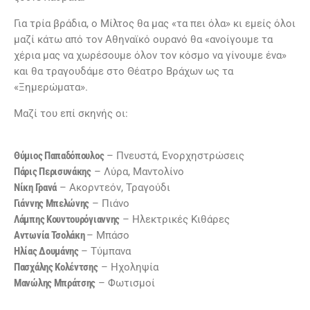
Για τρία βράδια, ο Μίλτος θα μας «τα πει όλα» κι εμείς όλοι
μαζί κάτω από τον Αθηναϊκό ουρανό θα «ανοίγουμε τα
χέρια μας να χωρέσουμε όλον τον κόσμο να γίνουμε ένα»
και θα τραγουδάμε στο Θέατρο Βράχων ως τα
«Ξημερώματα».
Μαζί του επί σκηνής οι:
Θύμιος Παπαδόπουλος
– Πνευστά, Ενορχηστρώσεις
Πάρις Περισυνάκης
– Λύρα, Μαντολίνο
Νίκη Γρανά
– Ακορντεόν, Τραγούδι
Γιάννης Μπελώνης
– Πιάνο
Λάμπης Κουντουρόγιαννης
– Ηλεκτρικές Κιθάρες
Αντωνία Τσολάκη
– Μπάσο
Ηλίας Δουμάνης
– Τύμπανα
Πασχάλης Κολέντσης
– Ηχοληψία
Μανώλης Μπράτσης
– Φωτισμοί