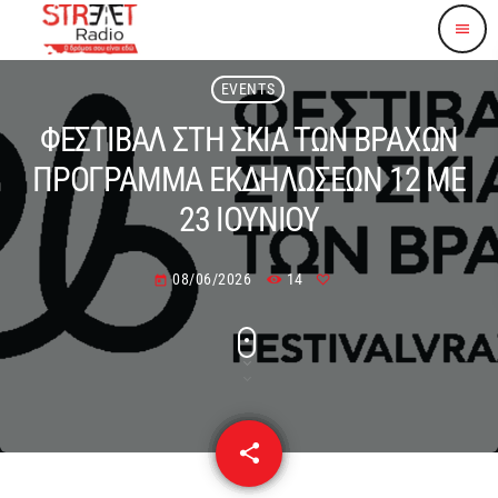
menu
EVENTS
ΦΕΣΤΙΒΑΛ ΣΤΗ ΣΚΙΑ ΤΩΝ ΒΡΑΧΩΝ
ΠΡΟΓΡΑΜΜΑ ΕΚΔΗΛΩΣΕΩΝ 12 ΜΕ
23 ΙΟΥΝΙΟΥ
08/06/2026
14
today
share
email