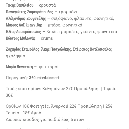
Τάκης Βασιλείου
– κρουστά
Παναγιώτης Ζαφειρόπουλος
– τρομπόνι
Αλέξανδρος Ζουγανέλης
– σαξόφωνο, φλάουτο, φωνητικά,
Μάριος Λαζ Ιωαννίδης
– μπάσο, φωνητικά
Ηλίας Λαμπρόπουλος
– βιολί, τρομπέτα, γκάιντα, φωνητικά
Κώστας Μυλωνάς
– drums
Ζαχαρίας Σταμούλος, Άκης Πασχαλάκης, Στέφανος Χατζόπουλος
–
ηχοληψία
Μαρία Βενετάκη
– φωτισμοί
Παραγωγή:
360 entertainment
Τιμές εισιτηρίων: Καθημένων 27€ Προπώληση | Ταμείο
30€
Ορθίων 18€ Φοιτητές, Άνεργοι| 22€ Προπώληση | 25€
Ταμείο | 18€ ΑμεΑ
Δωρεάν είσοδος για παιδιά έως 6 ετών