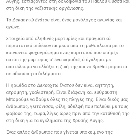
Αυγής, εστιάζοντας στη δολοφονία του Παύλου Φύσσα και
στη δίκη της ναζιστικής οργάνωσης.
Το
Δεκαοχτώ Ενάτου
είναι ένας μονόλογος αγωνίας και
αγώνα.
Στοιχεία από αληθινές μαρτυρίες και πραγματικά
περιστατικά μπλέκονται μέσα από τη μυθοπλασία με το
κοινωνικό ψυχογράφημα ενός κοριτσιού που υπήρξε
αυτόπτης μάρτυρας σ’ ένα ακροδεξιό έγκλημα, με
αποτέλεσμα να αλλάξει η ζωή της και να βρεθεί μπροστά
σε αδυσώπητα διλήμματα.
Η ηρωίδα στο
Δεκαοχτώ Ενάτου
δεν είναι αήττητη,
ατρόμητη, γυαλιστερή. Είναι διάφανη και εύθραυστη.
Μπορούμε να δούμε όλες τις πληγές της. Είναι δικός μας
άνθρωπος, γειτόνισσα, φίλη, αδελφή που παλεύει με τους
φόβους της, τώρα, λίγες ώρες πριν από την κατάθεσή της
στη δίκη για τα εγκλήματα της Χρυσής Αυγής.
Ένας απλός άνθρωπος που γίνεται υποκείμενο της