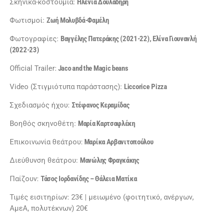
Σκηνικά-κοστούμια:
Ηλένια Δουλαδήρη
Φωτισμοί:
Ζωή Μολυβδά-Φαμέλη
Φωτογραφίες:
Βαγγέλης Πατεράκης (2021-22), Ελίνα Γιουνανλή
(2022-23)
Official Trailer:
Jaco and the Magic beans
Video (Στιγμιότυπα παράστασης):
Liccorice
Pizza
Σχεδιασμός ήχου:
Στέφανος Κεραμίδας
Βοηθός σκηνοθέτη:
Μαρία Καρτσαφλέκη
Επικοινωνία θεάτρου:
Μαρίκα Αρβανιτοπούλου
Διεύθυνση θεάτρου:
Μανώλης Φραγκάκης
Παίζουν:
Τάσος Ιορδανίδης – Θάλεια Ματίκα
Τιμές εισιτηρίων: 23€ | μειωμένο (φοιτητικό, ανέργων,
ΑμεΑ, πολυτέκνων) 20€