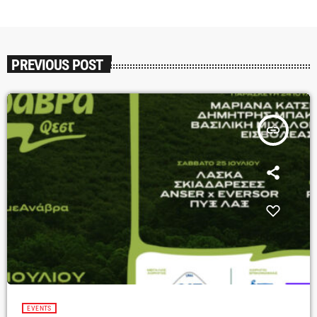
PREVIOUS POST
insert_link
EVENTS