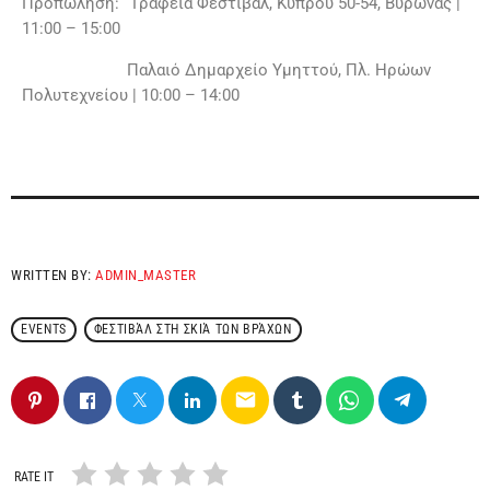
Προπώληση: Γραφεία Φεστιβάλ, Κύπρου 50-54, Βύρωνας |
11:00 – 15:00
Παλαιό Δημαρχείο Υμηττού, Πλ. Ηρώων
Πολυτεχνείου | 10:00 – 14:00
WRITTEN BY:
ADMIN_MASTER
EVENTS
ΦΕΣΤΙΒΆΛ ΣΤΗ ΣΚΙΆ ΤΩΝ ΒΡΆΧΩΝ
email
RATE IT