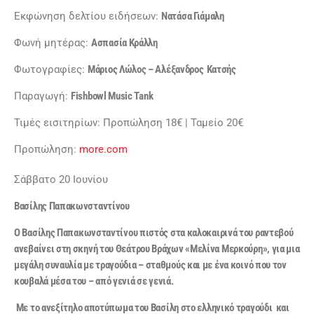
Εκφώνηση δελτίου ειδήσεων:
Νατάσα Γιάμαλη
Φωνή μητέρας:
Ασπασία Κράλλη
Φωτογραφίες:
Μάριος Λώλος – Αλέξανδρος
Κατσής
Παραγωγή:
Fishbowl Music Tank
Τιμές εισιτηρίων: Προπώληση 18€ | Ταμείο 20€
Προπώληση:
more.com
Σάββατο 20 Ιουνίου
Βασίλης Παπακωνσταντίνου
O
Βασίλης Παπακωνσταντίνου πιστός στα καλοκαιρινά του ραντεβού
ανεβαίνει στη σκηνή του Θεάτρου Βράχων «Μελίνα Μερκούρη», για μια
μεγάλη συναυλία με τραγούδια – σταθμούς και με ένα κοινό που τον
κουβαλά μέσα του – από γενιά σε γενιά.
Με το ανεξίτηλο αποτύπωμα του Βασίλη στο ελληνικό τραγούδι και