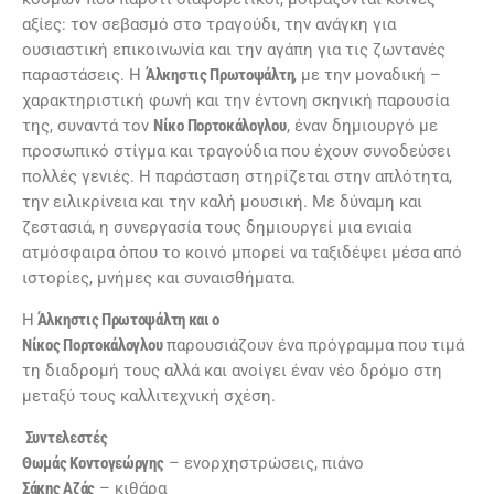
αξίες: τον σεβασμό στο τραγούδι, την ανάγκη για
ουσιαστική επικοινωνία και την αγάπη για τις ζωντανές
παραστάσεις. Η
Άλκηστις Πρωτοψάλτη
, με την μοναδική –
χαρακτηριστική φωνή και την έντονη σκηνική παρουσία
της, συναντά τον
Νίκο Πορτοκάλογλου
, έναν δημιουργό με
προσωπικό στίγμα και τραγούδια που έχουν συνοδεύσει
πολλές γενιές. Η παράσταση στηρίζεται στην απλότητα,
την ειλικρίνεια και την καλή μουσική. Με δύναμη και
ζεστασιά, η συνεργασία τους δημιουργεί μια ενιαία
ατμόσφαιρα όπου το κοινό μπορεί να ταξιδέψει μέσα από
ιστορίες, μνήμες και συναισθήματα.
Η
Άλκηστις Πρωτοψάλτη και ο
Νίκος Πορτοκάλογλου
παρουσιάζουν ένα πρόγραμμα που τιμά
τη διαδρομή τους αλλά και ανοίγει έναν νέο δρόμο στη
μεταξύ τους καλλιτεχνική σχέση.
Συντελεστές
Θωμάς Κοντογεώργης
– ενορχηστρώσεις, πιάνο
Σάκης Αζάς
– κιθάρα