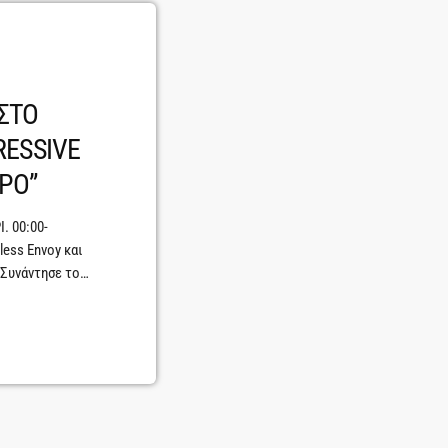
 ΣΤΟ
RESSIVE
ΡΟ”
I. 00:00-
less Envoy και
l Συνάντησε το
 Eightball δεν
μπειρία που
, μετατρέποντας
 ανάμεσα σε
έκαναν […]