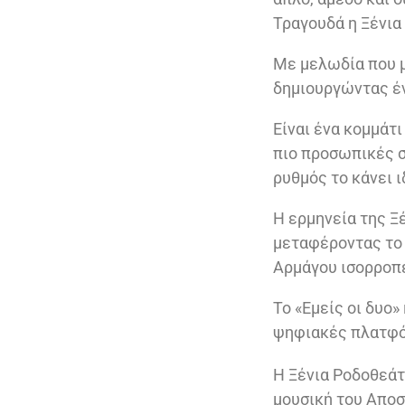
Τραγουδά η Ξένια
Με μελωδία που μέ
δημιουργώντας έν
Είναι ένα κομμάτι
πιο προσωπικές στ
ρυθμός το κάνει 
Η ερμηνεία της Ξέ
μεταφέροντας το
Αρμάγου ισορροπε
Το «Εμείς οι δυο»
ψηφιακές πλατφό
Η Ξένια Ροδοθεάτο
μουσική του Αποσ