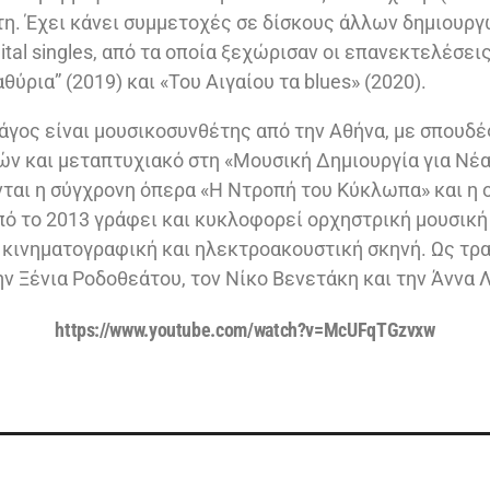
έτη. Έχει κάνει συμμετοχές σε δίσκους άλλων δημιουργ
ital singles, από τα οποία ξεχώρισαν οι επανεκτελέσε
θύρια” (2019) και «Του Αιγαίου τα blues» (2020).
γος είναι μουσικοσυνθέτης από την Αθήνα, με σπουδέ
 και μεταπτυχιακό στη «Μουσική Δημιουργία για Νέα
ται η σύγχρονη όπερα «Η Ντροπή του Κύκλωπα» και η 
ό το 2013 γράφει και κυκλοφορεί ορχηστρική μουσική 
 κινηματογραφική και ηλεκτροακουστική σκηνή. Ως τρ
ην Ξένια Ροδοθεάτου, τον Νίκο Βενετάκη και την Άννα 
https://www.youtube.com/watch?v=McUFqTGzvxw