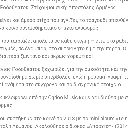
 Ροδοθεάτου. Στίχοι-μουσική: Αποστόλης Αρμάγος.
νει και άμεσο στίχο που αγγίζει, το τραγούδι απευθύν
α κοινό συναισθηματικό σημείο αναφοράς.
 που ταιριάζει απόλυτα σε κάθε στιγμή — είτε στο ραδι
ιγμές, σε ένα μπαρ, στο αυτοκίνητο ή με την παρέα. Ο
ιδιαίτερα ζωντανό και άκρως χορευτικό!
νιας Ροδοθεάτου ξεχωρίζει για την αμεσότητα και την 
 συναίσθημα χωρίς υπερβολές, ενώ η μουσική γραφή τ
ί ανάμεσα στο σύγχρονο και το διαχρονικό στοιχείο.
 κυκλοφορεί από την Ogdoo Music και είναι διαθέσιμο σ
ρμες.
υ συστήθηκε στο κοινό το 2013 με το mini album «Το η
τόλη Αρμάγου. Ακολούθησε ο δίσκος «Απόσχιση» (2014