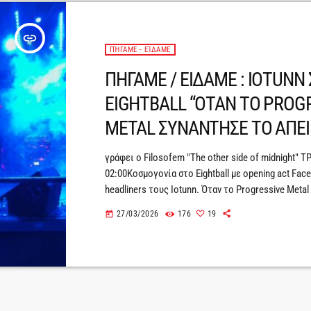
insert_link
ΠΉΓΑΜΕ - ΕΊΔΑΜΕ
ΠΗΓΑΜΕ / ΕΙΔΑΜΕ : IOTUNN
EIGHTBALL “ΟΤΑΝ ΤΟ PROG
METAL ΣΥΝΑΝΤΗΣΕ ΤΟ ΑΠΕΙ
γράφει ο Filosofem "The other side of midnight" TP
02:00Κοσμογονία στο Eightball με opening act Face
headliners τους Iotunn. Όταν το Progressive Meta
ΆπειροΤην Πέμπτη 26/3/2026 το live των Iotunn στο
27/03/2026
176
19
today
ήταν απλώς μια συναυλία, αλλά μια κοσμογονική ε
επαναπροσδιόρισε τα όρια του progressive metal
το κλαμπ σε ένα διαστημικό σκάφος που ταξίδευε
παγωμένα φιόρδ και μακρινούς γαλαξίες.Την αρχή 