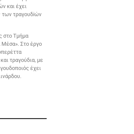
ών και έχει
ις των τραγουδiών
ς στο Τμήμα
 Μέσα». Στο έργο
οπερέττα
και τραγούδια, με
αγουδοποιός έχει
Λινάρδου.