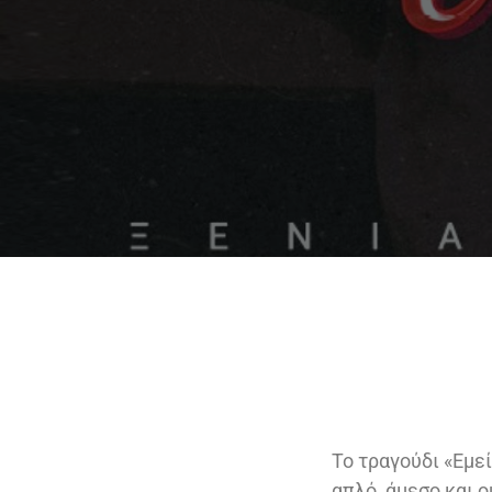
To τραγούδι «Εμεί
απλό, άμεσο και ο