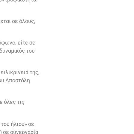
εται σε όλους,
όφωνο, είτε σε
 δυναμικός του
ειλικρίνειά της,
ου Αποστόλη
ε όλες τις
 του ήλιου» σε
) σε συνεργασία