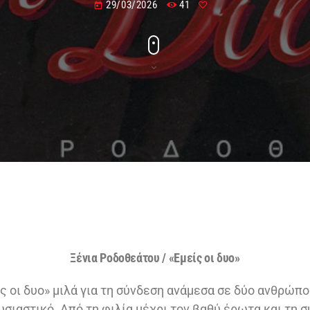
29/03/2026
41
today
Ξένια Ροδοθεάτου / «Εμείς οι δυο»
ς οι δυο» μιλά για τη σύνδεση ανάμεσα σε δύο ανθρώπο
υσιαστικό. Από τη φιλία μέχρι τον βαθύ έρωτα και τη 