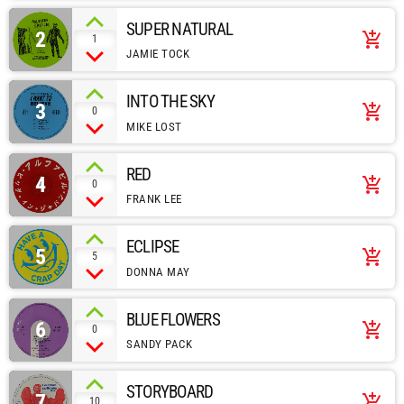
SUPER NATURAL
2
add_shopping_cart
1
JAMIE TOCK
INTO THE SKY
3
add_shopping_cart
0
MIKE LOST
RED
4
add_shopping_cart
0
FRANK LEE
ECLIPSE
5
add_shopping_cart
5
DONNA MAY
BLUE FLOWERS
6
add_shopping_cart
0
SANDY PACK
STORYBOARD
7
add_shopping_cart
10