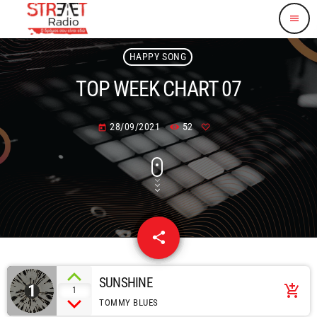
menu
HAPPY SONG
TOP WEEK CHART 07
28/09/2021
52
today
share
email
SUNSHINE
1
add_shopping_cart
1
TOMMY BLUES