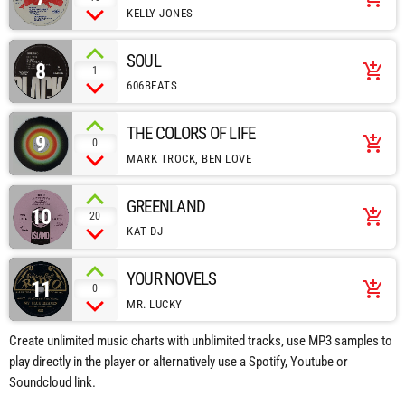
KELLY JONES
SOUL
8
add_shopping_cart
1
606BEATS
THE COLORS OF LIFE
9
add_shopping_cart
0
MARK TROCK, BEN LOVE
GREENLAND
10
add_shopping_cart
20
KAT DJ
YOUR NOVELS
11
add_shopping_cart
0
MR. LUCKY
Create unlimited music charts with unblimited tracks, use MP3 samples to
play directly in the player or alternatively use a Spotify, Youtube or
Soundcloud link.